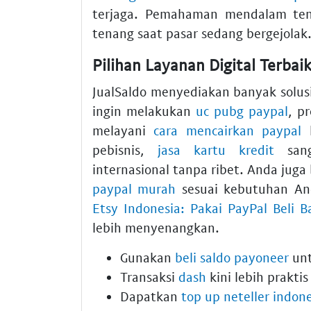
terjaga. Pemahaman mendalam ten
tenang saat pasar sedang bergejolak
Pilihan Layanan Digital Terbaik
JualSaldo menyediakan banyak solus
ingin melakukan
uc pubg paypal
, p
melayani
cara mencairkan paypal
k
pebisnis,
jasa kartu kredit
sang
internasional tanpa ribet. Anda juga
paypal murah
sesuai kebutuhan An
Etsy Indonesia: Pakai PayPal Beli B
lebih menyenangkan.
Gunakan
beli saldo payoneer
unt
Transaksi
dash
kini lebih praktis
Dapatkan
top up neteller indon