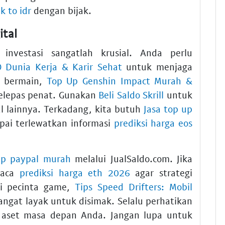
nk to idr
dengan bijak.
ital
investasi sangatlah krusial. Anda perlu
 Dunia Kerja & Karir Sehat
untuk menjaga
i bermain,
Top Up Genshin Impact Murah &
melepas penat. Gunakan
Beli Saldo Skrill
untuk
 lainnya. Terkadang, kita butuh
Jasa top up
pai terlewatkan informasi
prediksi harga eos
up paypal murah
melalui JualSaldo.com. Jika
baca
prediksi harga eth 2026
agar strategi
gi pecinta game,
Tips Speed Drifters: Mobil
angat layak untuk disimak. Selalu perhatikan
 aset masa depan Anda. Jangan lupa untuk