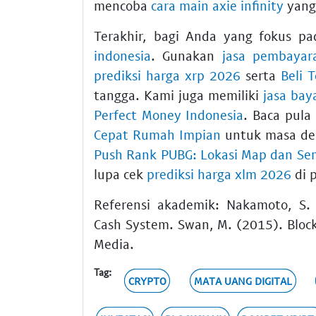
mencoba
cara main axie infinity
yang
Terakhir, bagi Anda yang fokus pa
indonesia
. Gunakan
jasa pembayar
prediksi harga xrp 2026
serta
Beli 
tangga. Kami juga memiliki
jasa bay
Perfect Money Indonesia
. Baca pula
Cepat Rumah Impian
untuk masa dep
Push Rank PUBG: Lokasi Map dan Sen
lupa cek
prediksi harga xlm 2026
di p
Referensi akademik: Nakamoto, S. 
Cash System. Swan, M. (2015). Block
Media.
Tag:
CRYPTO
MATA UANG DIGITAL