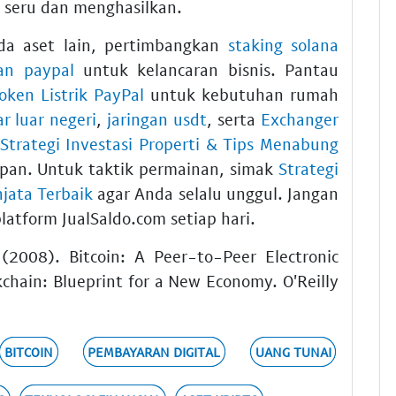
 seru dan menghasilkan.
da aset lain, pertimbangkan
staking solana
an paypal
untuk kelancaran bisnis. Pantau
Token Listrik PayPal
untuk kebutuhan rumah
ar luar negeri
,
jaringan usdt
, serta
Exchanger
Strategi Investasi Properti & Tips Menabung
an. Untuk taktik permainan, simak
Strategi
jata Terbaik
agar Anda selalu unggul. Jangan
latform JualSaldo.com setiap hari.
(2008). Bitcoin: A Peer-to-Peer Electronic
chain: Blueprint for a New Economy. O'Reilly
BITCOIN
PEMBAYARAN DIGITAL
UANG TUNAI