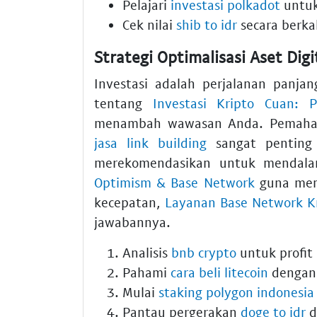
Pelajari
investasi polkadot
untuk 
Cek nilai
shib to idr
secara berkal
Strategi Optimalisasi Aset Digi
Investasi adalah perjalanan panja
tentang
Investasi Kripto Cuan: 
menambah wawasan Anda. Pemah
jasa link building
sangat penting 
merekomendasikan untuk mendal
Optimism & Base Network
guna mema
kecepatan,
Layanan Base Network Kr
jawabannya.
Analisis
bnb crypto
untuk profit
Pahami
cara beli litecoin
dengan 
Mulai
staking polygon indonesia
Pantau pergerakan
doge to idr
d