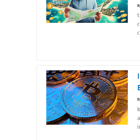
B
t
c
c
B
k
a
i