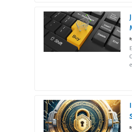
B
O
e
B