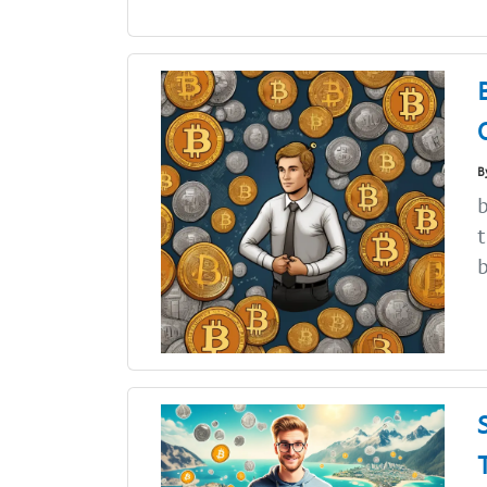
B
b
t
b