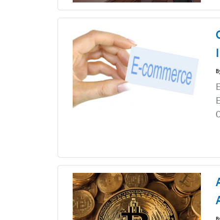
B
E
E
O
B