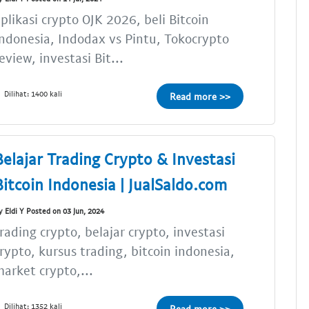
plikasi crypto OJK 2026, beli Bitcoin
ndonesia, Indodax vs Pintu, Tokocrypto
eview, investasi Bit...
Dilihat: 1400 kali
Read more >>
Belajar Trading Crypto & Investasi
Bitcoin Indonesia | JualSaldo.com
y Eldi Y Posted on 03 Jun, 2024
rading crypto, belajar crypto, investasi
rypto, kursus trading, bitcoin indonesia,
arket crypto,...
Dilihat: 1352 kali
Read more >>