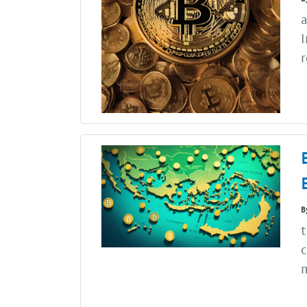
a
I
r
B
t
c
m