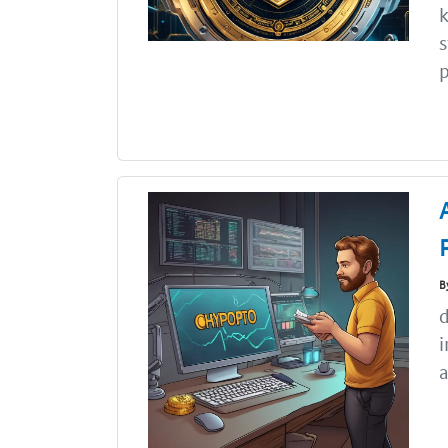
k
s
p
B
d
i
a