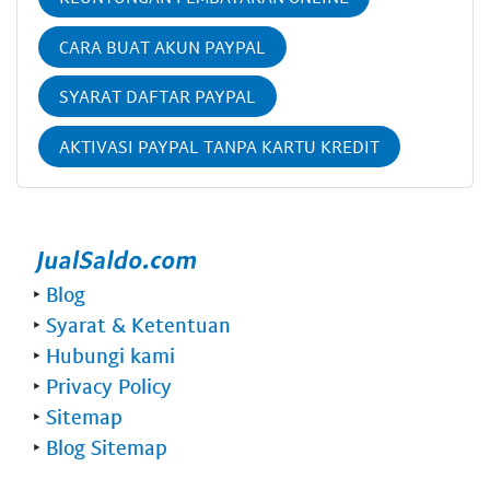
CARA BUAT AKUN PAYPAL
SYARAT DAFTAR PAYPAL
AKTIVASI PAYPAL TANPA KARTU KREDIT
‣
Blog
‣
Syarat & Ketentuan
‣
Hubungi kami
‣
Privacy Policy
‣
Sitemap
‣
Blog Sitemap