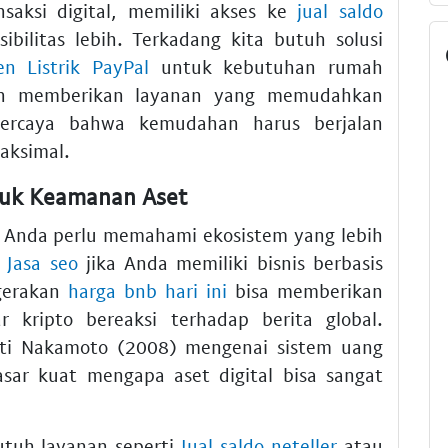
saksi digital, memiliki akses ke
jual saldo
bilitas lebih. Terkadang kita butuh solusi
en Listrik PayPal
untuk kebutuhan rumah
n memberikan layanan yang memudahkan
ercaya bahwa kemudahan harus berjalan
aksimal.
ntuk Keamanan Aset
 Anda perlu memahami ekosistem yang lebih
n
Jasa seo
jika Anda memiliki bisnis berbasis
rgerakan
harga bnb hari ini
bisa memberikan
kripto bereaksi terhadap berita global.
erti Nakamoto (2008) mengenai sistem uang
asar kuat mengapa aset digital bisa sangat
tuh layanan seperti
Jual saldo neteller
atau