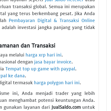
luan transaksi global. Semua ini merupakan
ital yang terus berkembang pesat. Jika Anda
alah
Pembayaran Digital & Transaksi Online
adalah investasi jangka panjang yang tidak
amanan dan Transaksi
caya melalui
harga xrp hari ini
.
rnasional dengan
jasa bayar invoice
.
via
Tempat top up game with paypal
.
pal ke dana
.
igital termasuk
harga polygon hari ini
.
me ini, Anda menjadi trader yang lebih
ahuan menghambat potensi keuntungan Anda.
an gunakan layanan dari
JualSaldo.com
untuk