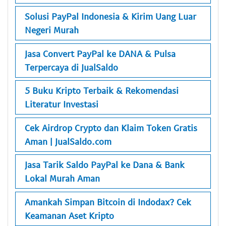
Solusi PayPal Indonesia & Kirim Uang Luar
Negeri Murah
Jasa Convert PayPal ke DANA & Pulsa
Terpercaya di JualSaldo
5 Buku Kripto Terbaik & Rekomendasi
Literatur Investasi
Cek Airdrop Crypto dan Klaim Token Gratis
Aman | JualSaldo.com
Jasa Tarik Saldo PayPal ke Dana & Bank
Lokal Murah Aman
Amankah Simpan Bitcoin di Indodax? Cek
Keamanan Aset Kripto