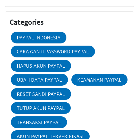
Categories
PAYPAL INDONESIA
CARA GANTI PASSWORD PAYPAL
HAPUS AKUN PAYPAL
UBAH DATA PAYPAL
KEAMANAN PAYPAL
RESET SANDI PAYPAL
TUTUP AKUN PAYPAL
TRANSAKSI PAYPAL
AKUN PAYPAL TERVERIFIKASI