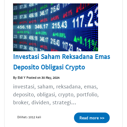
Investasi Saham Reksadana Emas
Deposito Obligasi Crypto
By Eldi Y Posted on 30 May, 2024
investasi, saham, reksadana, emas,
deposito, obligasi, crypto, portfolio,
broker, dividen, strategi...
Dilihat: 1012 kali
Read more >>