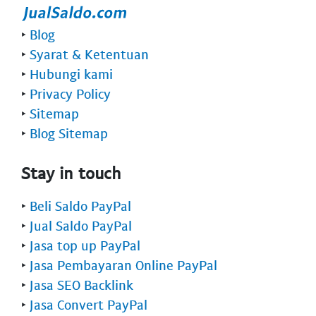
‣
Blog
‣
Syarat & Ketentuan
‣
Hubungi kami
‣
Privacy Policy
‣
Sitemap
‣
Blog Sitemap
Stay in touch
‣
Beli Saldo PayPal
‣
Jual Saldo PayPal
‣
Jasa top up PayPal
‣
Jasa Pembayaran Online PayPal
‣
Jasa SEO Backlink
‣
Jasa Convert PayPal