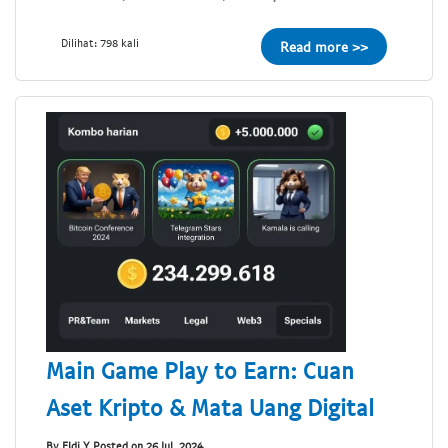
Dilihat: 798 kali
Read more >>
Main Game Play to Earn: Cuan
Aset Kripto & Mata Uang Digital
By Eldi Y Posted on 26 Jul, 2024