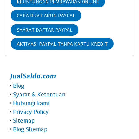
KEUNTUNGAN PEMBAYARAN ONLINE
CARA BUAT AKUN PAYPAL
SYARAT DAFTAR PAYPAL
AKTIVASI PAYPAL TANPA KARTU KREDIT
‣
Blog
‣
Syarat & Ketentuan
‣
Hubungi kami
‣
Privacy Policy
‣
Sitemap
‣
Blog Sitemap