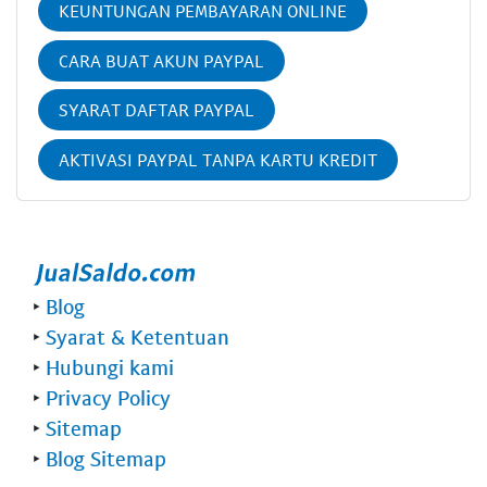
KEUNTUNGAN PEMBAYARAN ONLINE
CARA BUAT AKUN PAYPAL
SYARAT DAFTAR PAYPAL
AKTIVASI PAYPAL TANPA KARTU KREDIT
‣
Blog
‣
Syarat & Ketentuan
‣
Hubungi kami
‣
Privacy Policy
‣
Sitemap
‣
Blog Sitemap