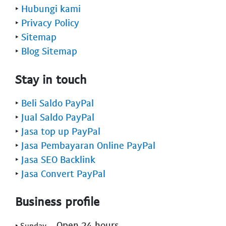
‣
Hubungi kami
‣
Privacy Policy
‣
Sitemap
‣
Blog Sitemap
Stay in touch
‣
Beli Saldo PayPal
‣
Jual Saldo PayPal
‣
Jasa top up PayPal
‣
Jasa Pembayaran Online PayPal
‣
Jasa SEO Backlink
‣
Jasa Convert PayPal
Business profile
- Open 24 hours
‣ Sunday