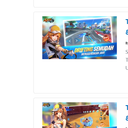
B
S
T
U