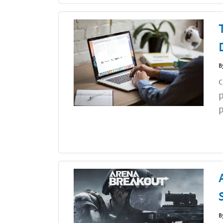
B
c
p
p
B