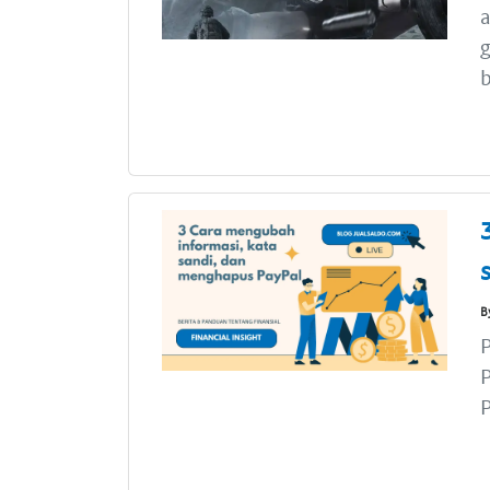
a
g
b
B
P
P
P