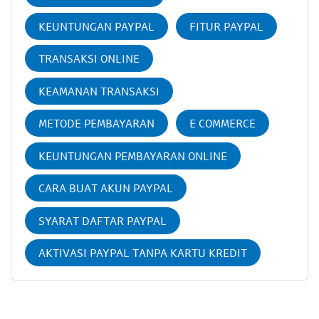
KEUNTUNGAN PAYPAL
FITUR PAYPAL
TRANSAKSI ONLINE
KEAMANAN TRANSAKSI
METODE PEMBAYARAN
E COMMERCE
KEUNTUNGAN PEMBAYARAN ONLINE
CARA BUAT AKUN PAYPAL
SYARAT DAFTAR PAYPAL
AKTIVASI PAYPAL TANPA KARTU KREDIT