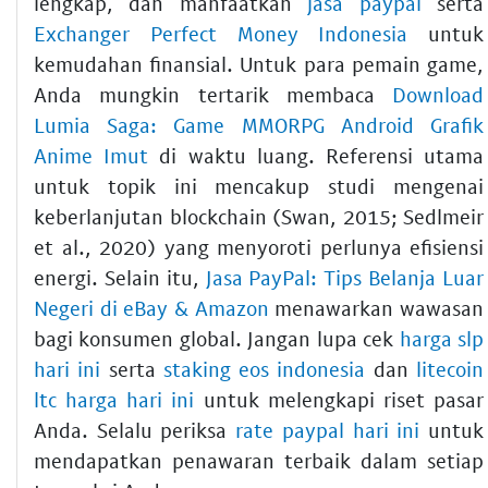
lengkap, dan manfaatkan
jasa paypal
serta
Exchanger Perfect Money Indonesia
untuk
kemudahan finansial. Untuk para pemain game,
Anda mungkin tertarik membaca
Download
Lumia Saga: Game MMORPG Android Grafik
Anime Imut
di waktu luang. Referensi utama
untuk topik ini mencakup studi mengenai
keberlanjutan blockchain (Swan, 2015; Sedlmeir
et al., 2020) yang menyoroti perlunya efisiensi
energi. Selain itu,
Jasa PayPal: Tips Belanja Luar
Negeri di eBay & Amazon
menawarkan wawasan
bagi konsumen global. Jangan lupa cek
harga slp
hari ini
serta
staking eos indonesia
dan
litecoin
ltc harga hari ini
untuk melengkapi riset pasar
Anda. Selalu periksa
rate paypal hari ini
untuk
mendapatkan penawaran terbaik dalam setiap