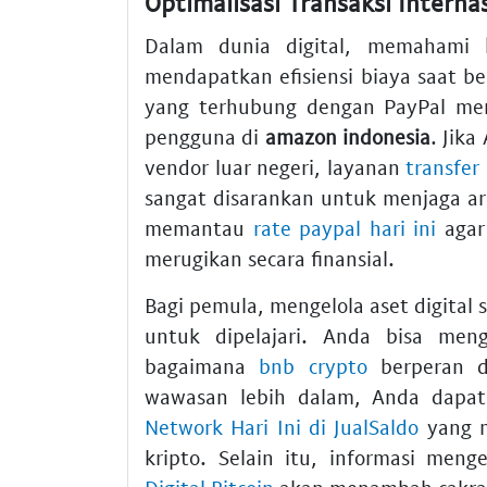
Optimalisasi Transaksi Intern
Dalam dunia digital, memahami
mendapatkan efisiensi biaya saat be
yang terhubung dengan PayPal me
pengguna di
amazon indonesia
. Jik
vendor luar negeri, layanan
transfer
sangat disarankan untuk menjaga aru
memantau
rate paypal hari ini
agar 
merugikan secara finansial.
Bagi pemula, mengelola aset digital 
untuk dipelajari. Anda bisa men
bagaimana
bnb crypto
berperan d
wawasan lebih dalam, Anda dap
Network Hari Ini di JualSaldo
yang m
kripto. Selain itu, informasi men