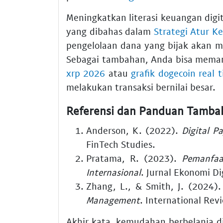
Meningkatkan literasi keuangan digita
yang dibahas dalam
Strategi Atur K
pengelolaan dana yang bijak akan me
Sebagai tambahan, Anda bisa meman
xrp 2026
atau
grafik dogecoin real 
melakukan transaksi bernilai besar.
Referensi dan Panduan Tamba
Anderson, K. (2022).
Digital P
FinTech Studies.
Pratama, R. (2023).
Pemanfaa
Internasional
. Jurnal Ekonomi Dig
Zhang, L., & Smith, J. (2024)
Management
. International Rev
Akhir kata, kemudahan berbelanja d