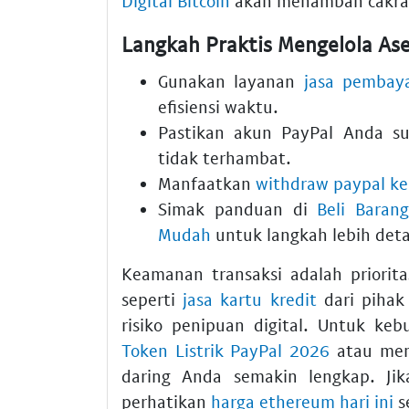
Digital Bitcoin
akan menambah cakraw
Langkah Praktis Mengelola Ase
Gunakan layanan
jasa pembaya
efisiensi waktu.
Pastikan akun PayPal Anda sud
tidak terhambat.
Manfaatkan
withdraw paypal ke
Simak panduan di
Beli Baran
Mudah
untuk langkah lebih deta
Keamanan transaksi adalah priorit
seperti
jasa kartu kredit
dari pihak
risiko penipuan digital. Untuk ke
Token Listrik PayPal 2026
atau me
daring Anda semakin lengkap. Jik
perhatikan
harga ethereum hari ini
s