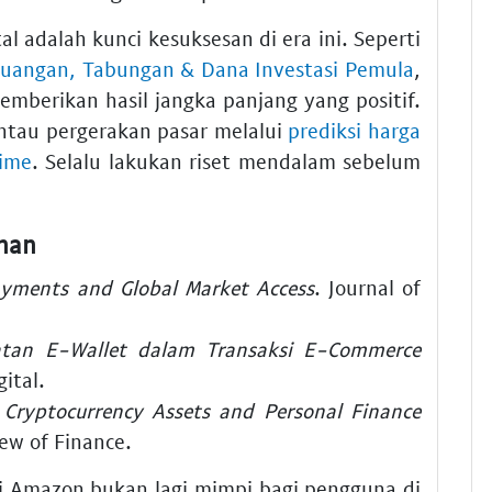
l adalah kunci kesuksesan di era ini. Seperti
euangan, Tabungan & Dana Investasi Pemula
,
mberikan hasil jangka panjang yang positif.
tau pergerakan pasar melalui
prediksi harga
time
. Selalu lakukan riset mendalam sebelum
han
ayments and Global Market Access
. Journal of
tan E-Wallet dalam Transaksi E-Commerce
ital.
.
Cryptocurrency Assets and Personal Finance
iew of Finance.
i Amazon bukan lagi mimpi bagi pengguna di