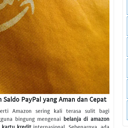
n Saldo PayPal yang Aman dan Cepat
erti Amazon sering kali terasa sulit bagi
ngguna bingung mengenai
belanja di amazon
p
kartu kredit
internasional. Sebenarnya, ada