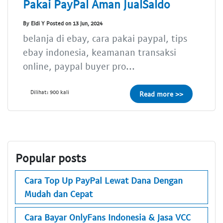
Pakai PayPal Aman JualSaldo
By Eldi Y Posted on 13 Jun, 2024
belanja di ebay, cara pakai paypal, tips
ebay indonesia, keamanan transaksi
online, paypal buyer pro...
Dilihat: 900 kali
Read more >>
Popular posts
Cara Top Up PayPal Lewat Dana Dengan
Mudah dan Cepat
Cara Bayar OnlyFans Indonesia & Jasa VCC