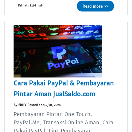
Dilihat: 1198 kali
Read more >>
Cara Pakai PayPal & Pembayaran
Pintar Aman JualSaldo.com
By Eldi Y Posted on 13 Jun, 2024
Pembayaran Pintar, One Touch,
PayPal.Me, Transaksi Online Aman, Cara
Pakai PayPal, Link Pembayaran,...