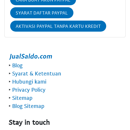
SYARAT DAFTAR PAYPAL
AKTIVASI PAYPAL TANPA KARTU KREDIT
‣
Blog
‣
Syarat & Ketentuan
‣
Hubungi kami
‣
Privacy Policy
‣
Sitemap
‣
Blog Sitemap
Stay in touch