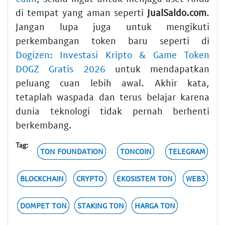
di tempat yang aman seperti
JualSaldo.com
.
Jangan lupa juga untuk mengikuti
perkembangan token baru seperti di
Dogizen: Investasi Kripto & Game Token
DOGZ Gratis 2026
untuk mendapatkan
peluang cuan lebih awal. Akhir kata,
tetaplah waspada dan terus belajar karena
dunia teknologi tidak pernah berhenti
berkembang.
Tag:
TON FOUNDATION
TONCOIN
TELEGRAM
BLOCKCHAIN
CRYPTO
EKOSISTEM TON
WEB3
DOMPET TON
STAKING TON
HARGA TON