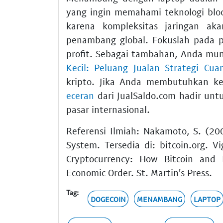
yang ingin memahami teknologi blo
karena kompleksitas jaringan ak
penambang global. Fokuslah pada p
profit. Sebagai tambahan, Anda mun
Kecil: Peluang Jualan Strategi Cua
kripto. Jika Anda membutuhkan k
eceran
dari JualSaldo.com hadir un
pasar internasional.
Referensi Ilmiah: Nakamoto, S. (200
System. Tersedia di: bitcoin.org. V
Cryptocurrency: How Bitcoin and 
Economic Order. St. Martin's Press.
Tag:
DOGECOIN
MENAMBANG
LAPTOP