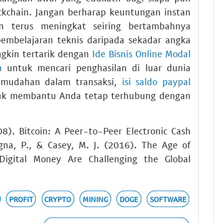
ckchain. Jangan berharap keuntungan instan
an terus meningkat seiring bertambahnya
embelajaran teknis daripada sekadar angka
gkin tertarik dengan
Ide Bisnis Online Modal
n
untuk mencari penghasilan di luar dunia
emudahan dalam transaksi,
isi saldo paypal
tuk membantu Anda tetap terhubung dengan
8). Bitcoin: A Peer-to-Peer Electronic Cash
igna, P., & Casey, M. J. (2016). The Age of
Digital Money Are Challenging the Global
PROFIT
CRYPTO
MINING
DOGE
SOFTWARE