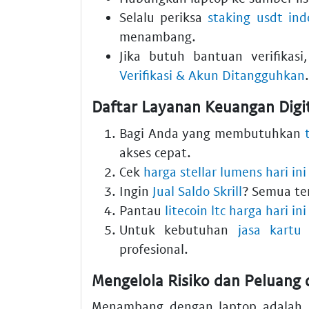
Selalu periksa
staking usdt ind
menambang.
Jika butuh bantuan verifikas
Verifikasi & Akun Ditangguhkan
.
Daftar Layanan Keuangan Digi
Bagi Anda yang membutuhkan
akses cepat.
Cek
harga stellar lumens hari ini
Ingin
Jual Saldo Skrill
? Semua ter
Pantau
litecoin ltc harga hari ini
Untuk kebutuhan
jasa kartu 
profesional.
Mengelola Risiko dan Peluang
Menambang dengan laptop adalah l