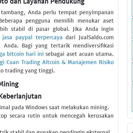
ypto dan Layanan Pendukung
il tambang, Anda perlu tempat penyimpanan
Beberapa pengguna memilih menukar aset
ih stabil di pasar global. Jika Anda ingin
,
jasa paypal terpercaya
dari JualSaldo.com
Anda. Bagi yang tertarik mendiversifikasi
ga bitcoin hari ini
sebagai aset acuan utama.
egi Cuan Trading Altcoin & Manajemen Risiko
o trading yang tinggi.
Mining
Keberlanjutan
mal pada Windows saat melakukan mining.
top secara rutin untuk mencegah kerusakan
rik stabil dan gunakan pendingin eksternal.