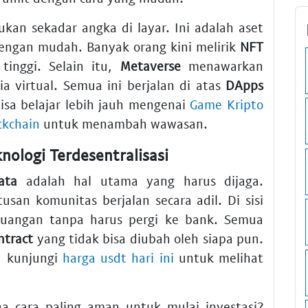
kan sekadar angka di layar. Ini adalah aset
engan mudah. Banyak orang kini melirik
NFT
 tinggi. Selain itu,
Metaverse
menawarkan
a virtual. Semua ini berjalan di atas
DApps
sa belajar lebih jauh mengenai
Game Kripto
ckchain
untuk menambah wawasan.
ologi Terdesentralisasi
ata
adalah hal utama yang harus dijaga.
an komunitas berjalan secara adil. Di sisi
angan tanpa harus pergi ke bank. Semua
ntract
yang tidak bisa diubah oleh siapa pun.
, kunjungi
harga usdt hari ini
untuk melihat
a cara paling aman untuk mulai investasi?