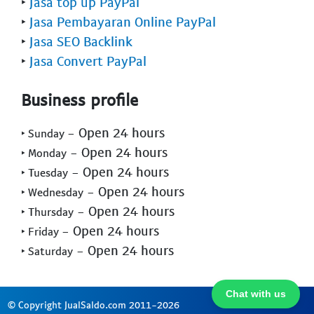
‣
Jasa top up PayPal
‣
Jasa Pembayaran Online PayPal
‣
Jasa SEO Backlink
‣
Jasa Convert PayPal
Business profile
- Open 24 hours
‣ Sunday
- Open 24 hours
‣ Monday
- Open 24 hours
‣ Tuesday
- Open 24 hours
‣ Wednesday
- Open 24 hours
‣ Thursday
- Open 24 hours
‣ Friday
- Open 24 hours
‣ Saturday
Chat with us
© Copyright JualSaldo.com 2011-2026