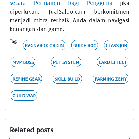
secara Permanen bagi Pengguna
jika
diperlukan. JualSaldo.com berkomitmen
menjadi mitra terbaik Anda dalam navigasi
keuangan dan game.
Tag:
RAGNAROK ORIGIN
GUIDE ROO
CLASS JOB
MVP BOSS
PET SYSTEM
CARD EFFECT
REFINE GEAR
SKILL BUILD
FARMING ZENY
GUILD WAR
Related posts