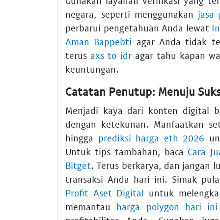
Gunakan layanan verifikasi yang ter
negara, seperti menggunakan
jasa
perbarui pengetahuan Anda lewat
In
Aman Bappebti
agar Anda tidak te
terus
axs to idr
agar tahu kapan wa
keuntungan.
Catatan Penutup: Menuju Suks
Menjadi kaya dari konten digital 
dengan ketekunan. Manfaatkan se
hingga
prediksi harga eth 2026
unt
Untuk tips tambahan, baca
Cara Ju
Bitget
. Terus berkarya, dan jangan
transaksi Anda hari ini. Simak pul
Profit Aset Digital
untuk melengkapi
memantau
harga polygon hari ini