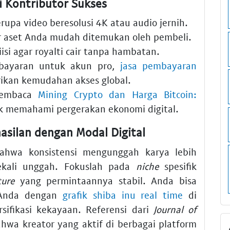
i Kontributor Sukses
rupa video beresolusi 4K atau audio jernih.
r aset Anda mudah ditemukan oleh pembeli.
isi agar royalti cair tanpa hambatan.
bayaran untuk akun pro,
jasa pembayaran
ikan kemudahan akses global.
membaca
Mining Crypto dan Harga Bitcoin:
 memahami pergerakan ekonomi digital.
silan dengan Modal Digital
hwa konsistensi mengunggah karya lebih
ekali unggah. Fokuslah pada
niche
spesifik
ture
yang permintaannya stabil. Anda bisa
o Anda dengan
grafik shiba inu real time
di
rsifikasi kekayaan. Referensi dari
Journal of
wa kreator yang aktif di berbagai platform