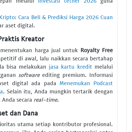
 depan melalui
investasi tether 2026
guna
ripto: Cara Beli & Prediksi Harga 2026 Cuan
 aset digital.
raktis Kreator
g menentukan harga jual untuk
Royalty Free
titif di awal, lalu naikkan secara bertahap
nda bisa melakukan
jasa kartu kredit
melalui
ngganan
software
editing premium. Informasi
 aset digital ada pada
Menemukan Podcast
la
. Selain itu, Anda mungkin tertarik dengan
t Anda secara
real-time
.
set dan Dana
ritas utama setiap kontributor profesional.