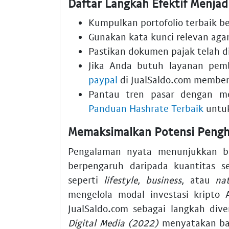
Daftar Langkah Efektif Menjad
Kumpulkan portofolio terbaik be
Gunakan kata kunci relevan aga
Pastikan dokumen pajak telah di
Jika Anda butuh layanan pem
paypal
di JualSaldo.com member
Pantau tren pasar dengan 
Panduan Hashrate Terbaik
untuk
Memaksimalkan Potensi Pengha
Pengalaman nyata menunjukkan ba
berpengaruh daripada kuantitas s
seperti
lifestyle
,
business
, atau
na
mengelola modal investasi kript
JualSaldo.com sebagai langkah dive
Digital Media (2022)
menyatakan bah