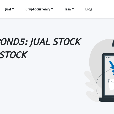
Jual
Cryptocurrency
Jasa
Blog
POND5: JUAL STOCK
 STOCK