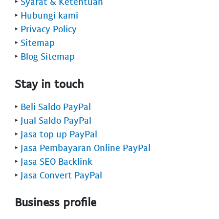
‣
Syarat & Ketentuan
‣
Hubungi kami
‣
Privacy Policy
‣
Sitemap
‣
Blog Sitemap
Stay in touch
‣
Beli Saldo PayPal
‣
Jual Saldo PayPal
‣
Jasa top up PayPal
‣
Jasa Pembayaran Online PayPal
‣
Jasa SEO Backlink
‣
Jasa Convert PayPal
Business profile