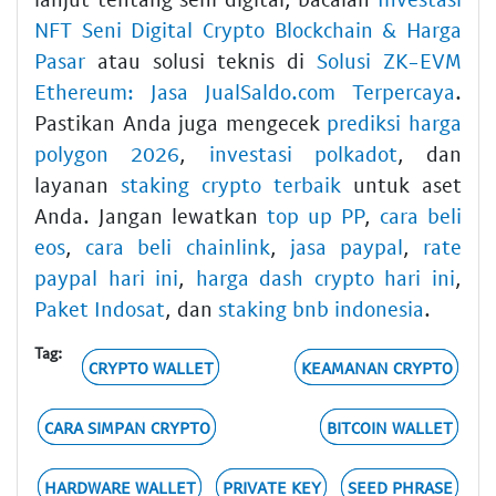
NFT Seni Digital Crypto Blockchain & Harga
Pasar
atau solusi teknis di
Solusi ZK-EVM
Ethereum: Jasa JualSaldo.com Terpercaya
.
Pastikan Anda juga mengecek
prediksi harga
polygon 2026
,
investasi polkadot
, dan
layanan
staking crypto terbaik
untuk aset
Anda. Jangan lewatkan
top up PP
,
cara beli
eos
,
cara beli chainlink
,
jasa paypal
,
rate
paypal hari ini
,
harga dash crypto hari ini
,
Paket Indosat
, dan
staking bnb indonesia
.
Tag:
CRYPTO WALLET
KEAMANAN CRYPTO
CARA SIMPAN CRYPTO
BITCOIN WALLET
HARDWARE WALLET
PRIVATE KEY
SEED PHRASE