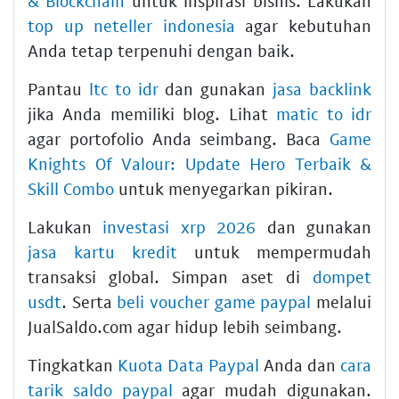
& Blockchain
untuk inspirasi bisnis. Lakukan
top up neteller indonesia
agar kebutuhan
Anda tetap terpenuhi dengan baik.
Pantau
ltc to idr
dan gunakan
jasa backlink
jika Anda memiliki blog. Lihat
matic to idr
agar portofolio Anda seimbang. Baca
Game
Knights Of Valour: Update Hero Terbaik &
Skill Combo
untuk menyegarkan pikiran.
Lakukan
investasi xrp 2026
dan gunakan
jasa kartu kredit
untuk mempermudah
transaksi global. Simpan aset di
dompet
usdt
. Serta
beli voucher game paypal
melalui
JualSaldo.com agar hidup lebih seimbang.
Tingkatkan
Kuota Data Paypal
Anda dan
cara
tarik saldo paypal
agar mudah digunakan.