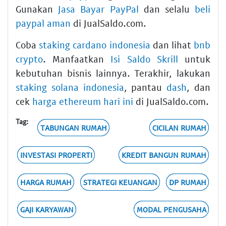
Gunakan
Jasa Bayar PayPal
dan selalu
beli
paypal aman
di JualSaldo.com.
Coba
staking cardano indonesia
dan lihat
bnb
crypto
. Manfaatkan
Isi Saldo Skrill
untuk
kebutuhan bisnis lainnya. Terakhir, lakukan
staking solana indonesia
, pantau
dash
, dan
cek
harga ethereum hari ini
di JualSaldo.com.
Tag:
TABUNGAN RUMAH
CICILAN RUMAH
INVESTASI PROPERTI
KREDIT BANGUN RUMAH
HARGA RUMAH
STRATEGI KEUANGAN
DP RUMAH
GAJI KARYAWAN
MODAL PENGUSAHA