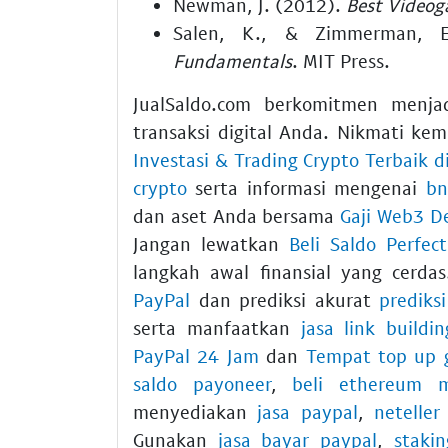
Newman, J. (2012).
Best Videog
Salen, K., & Zimmerman, 
Fundamentals
. MIT Press.
JualSaldo.com berkomitmen menja
transaksi digital Anda. Nikmati k
Investasi & Trading Crypto Terbaik d
crypto
serta informasi mengenai
bn
dan aset Anda bersama
Gaji Web3 De
Jangan lewatkan
Beli Saldo Perfe
langkah awal finansial yang cer
PayPal
dan prediksi akurat
prediks
serta manfaatkan
jasa link buildin
PayPal 24 Jam
dan
Tempat top up 
saldo payoneer
,
beli ethereum 
menyediakan
jasa paypal
,
netelle
Gunakan
jasa bayar paypal
,
staki