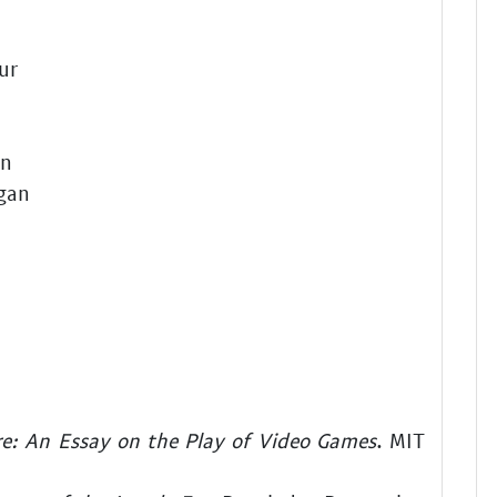
ur
an
ngan
re: An Essay on the Play of Video Games
. MIT