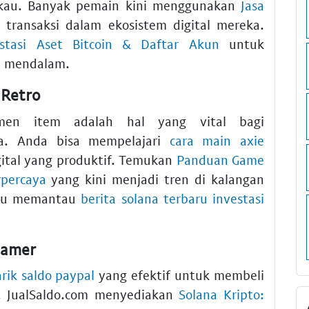
au. Banyak pemain kini menggunakan
Jasa
ransaksi dalam ekosistem digital mereka.
stasi Aset Bitcoin & Daftar Akun
untuk
h mendalam.
 Retro
en item adalah hal yang vital bagi
da. Anda bisa mempelajari
cara main axie
igital yang produktif. Temukan
Panduan Game
rpercaya
yang kini menjadi tren di kalangan
alu memantau
berita solana terbaru investasi
Gamer
arik saldo paypal
yang efektif untuk membeli
. JualSaldo.com menyediakan
Solana Kripto: