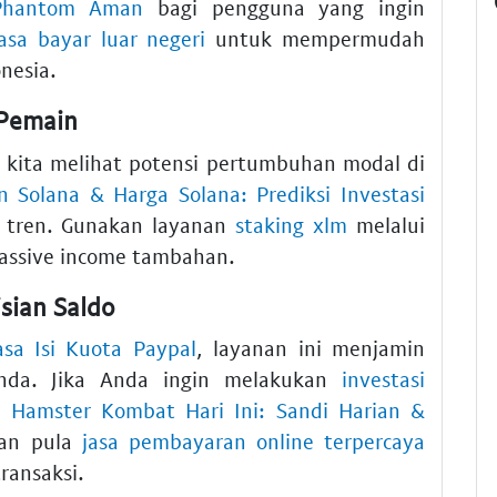
 Phantom Aman
bagi pengguna yang ingin
jasa bayar luar negeri
untuk mempermudah
nesia.
 Pemain
ita melihat potensi pertumbuhan modal di
 Solana & Harga Solana: Prediksi Investasi
n tren. Gunakan layanan
staking xlm
melalui
assive income tambahan.
sian Saldo
asa Isi Kuota Paypal
, layanan ini menjamin
nda. Jika Anda ingin melakukan
investasi
 Hamster Kombat Hari Ini: Sandi Harian &
kan pula
jasa pembayaran online terpercaya
ansaksi.