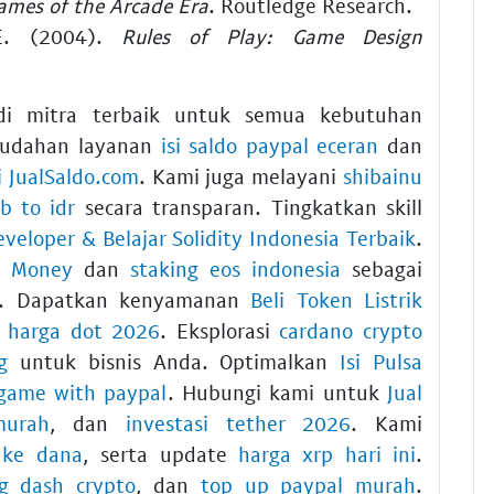
ames of the Arcade Era
. Routledge Research.
E. (2004).
Rules of Play: Game Design
di mitra terbaik untuk semua kebutuhan
emudahan layanan
isi saldo paypal eceran
dan
i JualSaldo.com
. Kami juga melayani
shibainu
b to idr
secara transparan. Tingkatkan skill
veloper & Belajar Solidity Indonesia Terbaik
.
ct Money
dan
staking eos indonesia
sebagai
das. Dapatkan kenyamanan
Beli Token Listrik
i harga dot 2026
. Eksplorasi
cardano crypto
g
untuk bisnis Anda. Optimalkan
Isi Pulsa
game with paypal
. Hubungi kami untuk
Jual
murah
, dan
investasi tether 2026
. Kami
r ke dana
, serta update
harga xrp hari ini
.
ng dash crypto
, dan
top up paypal murah
.