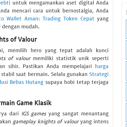
pebti
untuk mengamankan aset digital Anda
nda mencari cara untuk bernostalgia, Anda
to Wallet Aman: Trading Token Cepat
yang
l dengan mudah.
hts of Valour
i, memilih hero yang tepat adalah kunci
ts of valour
memiliki statistik unik seperti
an sihir. Pastikan Anda mempelajari
harga
p stabil saat bermain. Selalu gunakan
Strategi
lusi Bebas Hutang
supaya hobi tetap terjaga
main Game Klasik
rya dari
IGS games
yang sangat menantang
sakan
gameplay knights of valour
yang intens