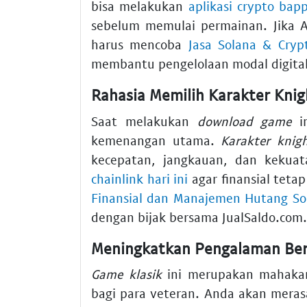
bisa melakukan
aplikasi crypto bap
sebelum memulai permainan. Jika A
harus mencoba
Jasa Solana & Cryp
membantu pengelolaan modal digita
Rahasia Memilih Karakter Knig
Saat melakukan
download game
in
kemenangan utama.
Karakter knigh
kecepatan, jangkauan, dan kekuat
chainlink hari ini
agar finansial teta
Finansial dan Manajemen Hutang So
dengan bijak bersama JualSaldo.com.
Meningkatkan Pengalaman Ber
Game klasik
ini merupakan mahaka
bagi para veteran. Anda akan mera