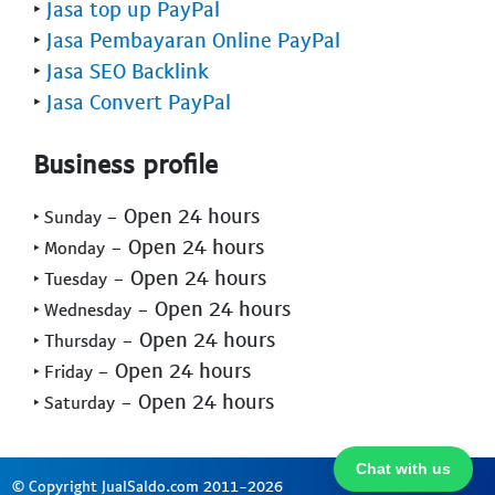
‣
Jasa top up PayPal
‣
Jasa Pembayaran Online PayPal
‣
Jasa SEO Backlink
‣
Jasa Convert PayPal
Business profile
- Open 24 hours
‣ Sunday
- Open 24 hours
‣ Monday
- Open 24 hours
‣ Tuesday
- Open 24 hours
‣ Wednesday
- Open 24 hours
‣ Thursday
- Open 24 hours
‣ Friday
- Open 24 hours
‣ Saturday
Chat with us
© Copyright JualSaldo.com 2011-2026