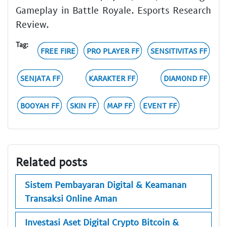
Gameplay in Battle Royale. Esports Research
Review.
Tag:
FREE FIRE
PRO PLAYER FF
SENSITIVITAS FF
SENJATA FF
KARAKTER FF
DIAMOND FF
BOOYAH FF
SKIN FF
MAP FF
EVENT FF
Related posts
Sistem Pembayaran Digital & Keamanan
Transaksi Online Aman
Investasi Aset Digital Crypto Bitcoin &