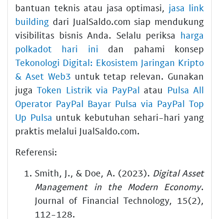
bantuan teknis atau jasa optimasi,
jasa link
building
dari JualSaldo.com siap mendukung
visibilitas bisnis Anda. Selalu periksa
harga
polkadot hari ini
dan pahami konsep
Tekonologi Digital: Ekosistem Jaringan Kripto
& Aset Web3
untuk tetap relevan. Gunakan
juga
Token Listrik via PayPal
atau
Pulsa All
Operator PayPal Bayar Pulsa via PayPal Top
Up Pulsa
untuk kebutuhan sehari-hari yang
praktis melalui JualSaldo.com.
Referensi:
Smith, J., & Doe, A. (2023).
Digital Asset
Management in the Modern Economy
.
Journal of Financial Technology, 15(2),
112-128.