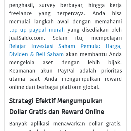
penghasil, survey berbayar, hingga kerja
freelance yang terpercaya. Anda bisa
memulai langkah awal dengan memahami
top up paypal murah
yang disediakan oleh
JualSaldo.com. Selain itu, mempelajari
Belajar Investasi Saham Pemula: Harga,
Dividen & Beli Saham
akan membantu Anda
mengelola aset dengan lebih bijak.
Keamanan akun PayPal adalah prioritas
utama saat Anda mengumpulkan reward
online dari berbagai platform global.
Strategi Efektif Mengumpulkan
Dollar Gratis dan Reward Online
Banyak aplikasi menawarkan dollar gratis,