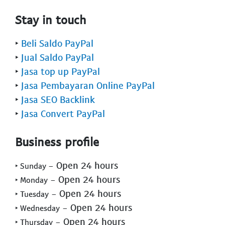
Stay in touch
‣
Beli Saldo PayPal
‣
Jual Saldo PayPal
‣
Jasa top up PayPal
‣
Jasa Pembayaran Online PayPal
‣
Jasa SEO Backlink
‣
Jasa Convert PayPal
Business profile
- Open 24 hours
‣ Sunday
- Open 24 hours
‣ Monday
- Open 24 hours
‣ Tuesday
- Open 24 hours
‣ Wednesday
- Open 24 hours
‣ Thursday