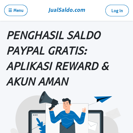
☰ Menu
Log in
PENGHASIL SALDO
PAYPAL GRATIS:
APLIKASI REWARD &
AKUN AMAN