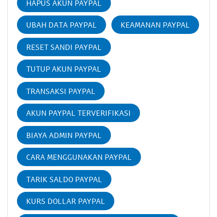
HAPUS AKUN PAYPAL
UBAH DATA PAYPAL
KEAMANAN PAYPAL
RESET SANDI PAYPAL
TUTUP AKUN PAYPAL
TRANSAKSI PAYPAL
AKUN PAYPAL TERVERIFIKASI
BIAYA ADMIN PAYPAL
CARA MENGGUNAKAN PAYPAL
TARIK SALDO PAYPAL
KURS DOLLAR PAYPAL