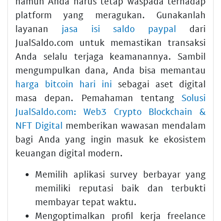
namun Anda harus tetap waspada terhadap
platform yang meragukan. Gunakanlah
layanan
jasa isi saldo paypal
dari
JualSaldo.com untuk memastikan transaksi
Anda selalu terjaga keamanannya. Sambil
mengumpulkan dana, Anda bisa memantau
harga bitcoin hari ini
sebagai aset digital
masa depan. Pemahaman tentang
Solusi
JualSaldo.com: Web3 Crypto Blockchain &
NFT Digital
memberikan wawasan mendalam
bagi Anda yang ingin masuk ke ekosistem
keuangan digital modern.
Memilih aplikasi survey berbayar yang
memiliki reputasi baik dan terbukti
membayar tepat waktu.
Mengoptimalkan profil kerja freelance