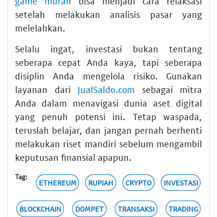
game murah
bisa menjadi cara relaksasi
setelah melakukan analisis pasar yang
melelahkan.
Selalu ingat, investasi bukan tentang
seberapa cepat Anda kaya, tapi seberapa
disiplin Anda mengelola risiko. Gunakan
layanan dari
JualSaldo.com
sebagai mitra
Anda dalam menavigasi dunia aset digital
yang penuh potensi ini. Tetap waspada,
teruslah belajar, dan jangan pernah berhenti
melakukan riset mandiri sebelum mengambil
keputusan finansial apapun.
Tag:
ETHEREUM
RUPIAH
CRYPTO
INVESTASI
BLOCKCHAIN
DOMPET
TRANSAKSI
TRADING