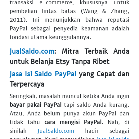
transaksi e-commerce, khususnya untuk
pembelian lintas batas (Wang & Zhang,
2011). Ini menunjukkan bahwa reputasi
PayPal sebagai penyedia keamanan adalah
fondasi utama keunggulannya.
JualSaldo.com
: Mitra Terbaik Anda
untuk Belanja Etsy Tanpa Ribet
Jasa Isi Saldo PayPal
yang Cepat dan
Terpercaya
Seringkali, masalah muncul ketika Anda ingin
bayar pakai PayPal
tapi saldo Anda kurang.
Atau, Anda belum punya akun PayPal dan
tidak tahu
cara mengisi PayPal
. Nah, di
sinilah
JualSaldo.com
hadir sebagai