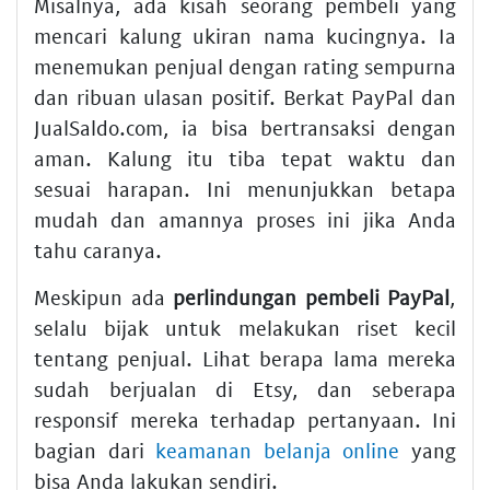
Misalnya, ada kisah seorang pembeli yang
mencari kalung ukiran nama kucingnya. Ia
menemukan penjual dengan rating sempurna
dan ribuan ulasan positif. Berkat PayPal dan
JualSaldo.com, ia bisa bertransaksi dengan
aman. Kalung itu tiba tepat waktu dan
sesuai harapan. Ini menunjukkan betapa
mudah dan amannya proses ini jika Anda
tahu caranya.
Meskipun ada
perlindungan pembeli PayPal
,
selalu bijak untuk melakukan riset kecil
tentang penjual. Lihat berapa lama mereka
sudah berjualan di Etsy, dan seberapa
responsif mereka terhadap pertanyaan. Ini
bagian dari
keamanan belanja online
yang
bisa Anda lakukan sendiri.