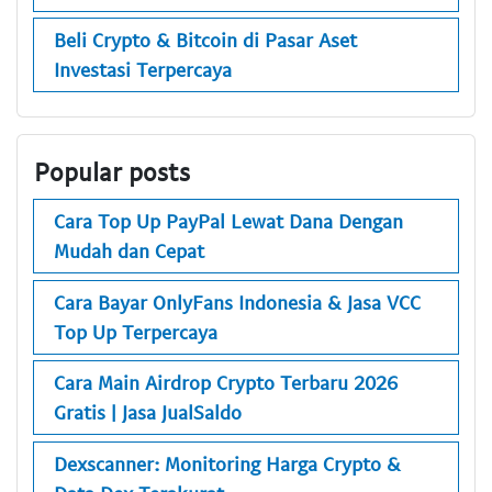
Beli Crypto & Bitcoin di Pasar Aset
Investasi Terpercaya
Popular posts
Cara Top Up PayPal Lewat Dana Dengan
Mudah dan Cepat
Cara Bayar OnlyFans Indonesia & Jasa VCC
Top Up Terpercaya
Cara Main Airdrop Crypto Terbaru 2026
Gratis | Jasa JualSaldo
Dexscanner: Monitoring Harga Crypto &