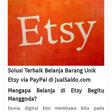
Solusi Terbaik Belanja Barang Unik
Etsy via PayPal di JualSaldo.com
Mengapa Belanja di Etsy Begitu
Menggoda?
Dunia digital kini membawa kita pada