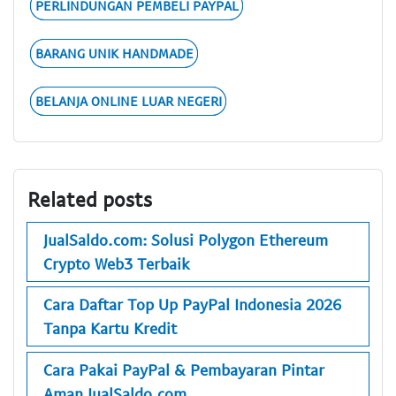
PERLINDUNGAN PEMBELI PAYPAL
BARANG UNIK HANDMADE
BELANJA ONLINE LUAR NEGERI
Related posts
JualSaldo.com: Solusi Polygon Ethereum
Crypto Web3 Terbaik
Cara Daftar Top Up PayPal Indonesia 2026
Tanpa Kartu Kredit
Cara Pakai PayPal & Pembayaran Pintar
Aman JualSaldo.com