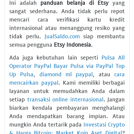
Ini adalah
panduan belanja di Etsy
yang
sangat sederhana. Anda tidak perlu repot
mencari cara verifikasi kartu kredit
internasional atau menanggung resiko yang
tidak perlu.
JualSaldo.com
siap membantu
semua pengguna
Etsy Indonesia
.
Ada juga kebutuhan lain seperti
Pulsa All
Operator PayPal Bayar Pulsa via PayPal Top
Up Pulsa
,
diamond ml paypal
, atau
cara
mencairkan paypal
. Kami memiliki berbagai
layanan untuk memudahkan Anda dalam
setiap
transaksi online internasional
. Jangan
biarkan kendala pembayaran menghalangi
Anda mendapatkan barang impian. Atau
mungkin Anda tertarik pada
Investasi Crypto
& Harga Bitcoin: Market Koin Aset Digital
?