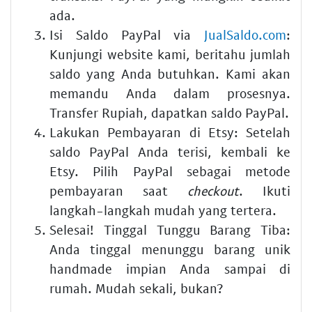
ada.
Isi Saldo PayPal via
JualSaldo.com
:
Kunjungi website kami, beritahu jumlah
saldo yang Anda butuhkan. Kami akan
memandu Anda dalam prosesnya.
Transfer Rupiah, dapatkan saldo PayPal.
Lakukan Pembayaran di Etsy:
Setelah
saldo PayPal Anda terisi, kembali ke
Etsy. Pilih PayPal sebagai metode
pembayaran saat
checkout
. Ikuti
langkah-langkah mudah yang tertera.
Selesai! Tinggal Tunggu Barang Tiba:
Anda tinggal menunggu
barang unik
handmade
impian Anda sampai di
rumah. Mudah sekali, bukan?