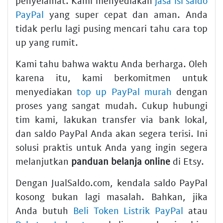
penyelamat. Kami menyediakan
jasa isi saldo
PayPal
yang super cepat dan aman. Anda
tidak perlu lagi pusing mencari tahu cara top
up yang rumit.
Kami tahu bahwa waktu Anda berharga. Oleh
karena itu, kami berkomitmen untuk
menyediakan
top up PayPal murah
dengan
proses yang sangat mudah. Cukup hubungi
tim kami, lakukan transfer via bank lokal,
dan saldo PayPal Anda akan segera terisi. Ini
solusi praktis untuk Anda yang ingin segera
melanjutkan
panduan belanja online
di Etsy.
Dengan JualSaldo.com, kendala saldo PayPal
kosong bukan lagi masalah. Bahkan, jika
Anda butuh
Beli Token Listrik PayPal
atau