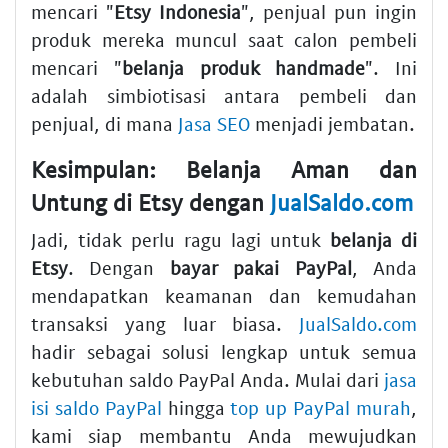
mencari "
Etsy Indonesia
", penjual pun ingin
produk mereka muncul saat calon pembeli
mencari "
belanja produk handmade
". Ini
adalah simbiotisasi antara pembeli dan
penjual, di mana
Jasa SEO
menjadi jembatan.
Kesimpulan: Belanja Aman dan
Untung di Etsy dengan
JualSaldo.com
Jadi, tidak perlu ragu lagi untuk
belanja di
Etsy
. Dengan
bayar pakai PayPal
, Anda
mendapatkan keamanan dan kemudahan
transaksi yang luar biasa.
JualSaldo.com
hadir sebagai solusi lengkap untuk semua
kebutuhan saldo PayPal Anda. Mulai dari
jasa
isi saldo PayPal
hingga
top up PayPal murah
,
kami siap membantu Anda mewujudkan