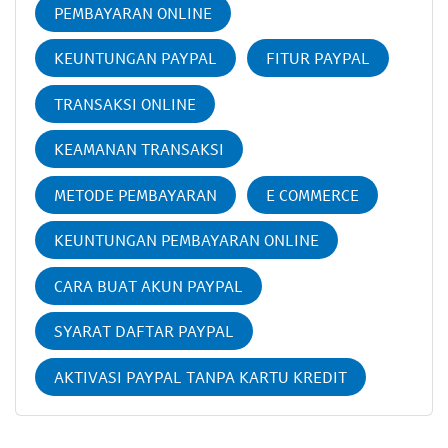
PEMBAYARAN ONLINE
KEUNTUNGAN PAYPAL
FITUR PAYPAL
TRANSAKSI ONLINE
KEAMANAN TRANSAKSI
METODE PEMBAYARAN
E COMMERCE
KEUNTUNGAN PEMBAYARAN ONLINE
CARA BUAT AKUN PAYPAL
SYARAT DAFTAR PAYPAL
AKTIVASI PAYPAL TANPA KARTU KREDIT