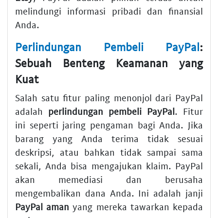
melindungi informasi pribadi dan finansial
Anda.
Perlindungan Pembeli PayPal
:
Sebuah Benteng Keamanan yang
Kuat
Salah satu fitur paling menonjol dari PayPal
adalah
perlindungan pembeli PayPal
. Fitur
ini seperti jaring pengaman bagi Anda. Jika
barang yang Anda terima tidak sesuai
deskripsi, atau bahkan tidak sampai sama
sekali, Anda bisa mengajukan klaim. PayPal
akan memediasi dan berusaha
mengembalikan dana Anda. Ini adalah janji
PayPal aman
yang mereka tawarkan kepada