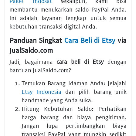
Paket Indosat
sekalipun, kami bisa
membantu menukarkan saldo PayPal Anda.
Ini adalah layanan lengkap untuk semua
kebutuhan transaksi digital Anda.
Panduan Singkat
Cara Beli di Etsy
via
JualSaldo.com
Jadi, bagaimana
cara beli di Etsy
dengan
bantuan JualSaldo.com?
Temukan Barang Idaman Anda:
Jelajahi
Etsy Indonesia
dan pilih
barang unik
handmade
yang Anda suka.
Hitung Kebutuhan Saldo:
Perhatikan
harga barang dan biaya pengiriman.
Jangan lupa pertimbangkan
biaya
transaksi PayPal
yang mungkin sedikit