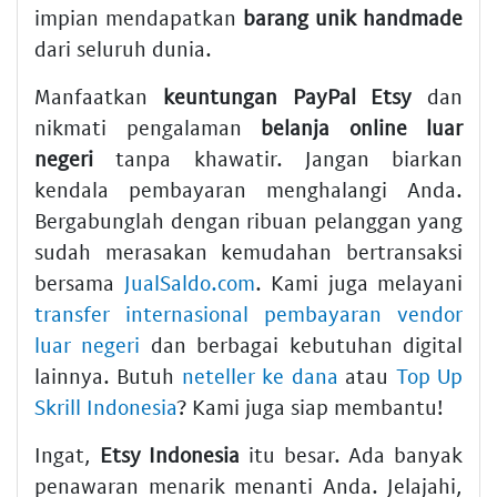
impian mendapatkan
barang unik handmade
dari seluruh dunia.
Manfaatkan
keuntungan PayPal Etsy
dan
nikmati pengalaman
belanja online luar
negeri
tanpa khawatir. Jangan biarkan
kendala pembayaran menghalangi Anda.
Bergabunglah dengan ribuan pelanggan yang
sudah merasakan kemudahan bertransaksi
bersama
JualSaldo.com
. Kami juga melayani
transfer internasional pembayaran vendor
luar negeri
dan berbagai kebutuhan digital
lainnya. Butuh
neteller ke dana
atau
Top Up
Skrill Indonesia
? Kami juga siap membantu!
Ingat,
Etsy Indonesia
itu besar. Ada banyak
penawaran menarik menanti Anda. Jelajahi,