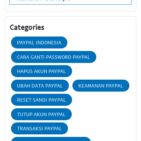
Categories
PAYPAL INDONESIA
CARA GANTI PASSWORD PAYPAL
HAPUS AKUN PAYPAL
UBAH DATA PAYPAL
KEAMANAN PAYPAL
RESET SANDI PAYPAL
TUTUP AKUN PAYPAL
TRANSAKSI PAYPAL