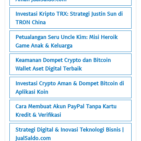
Investasi Kripto TRX: Strategi Justin Sun di
TRON China
Petualangan Seru Uncle Kim: Misi Heroik
Game Anak & Keluarga
Keamanan Dompet Crypto dan Bitcoin
Wallet Aset Digital Terbaik
Investasi Crypto Aman & Dompet Bitcoin di
Aplikasi Koin
Cara Membuat Akun PayPal Tanpa Kartu
Kredit & Verifikasi
Strategi Digital & Inovasi Teknologi Bisnis |
JualSaldo.com