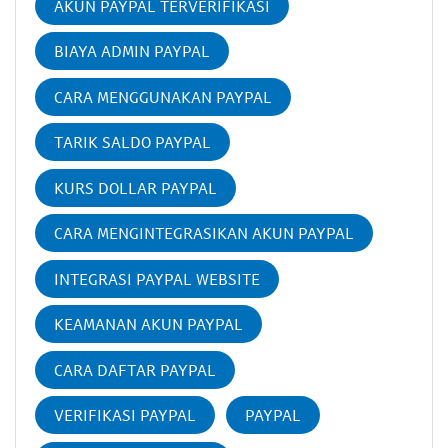
AKUN PAYPAL TERVERIFIKASI
BIAYA ADMIN PAYPAL
CARA MENGGUNAKAN PAYPAL
TARIK SALDO PAYPAL
KURS DOLLAR PAYPAL
CARA MENGINTEGRASIKAN AKUN PAYPAL
INTEGRASI PAYPAL WEBSITE
KEAMANAN AKUN PAYPAL
CARA DAFTAR PAYPAL
VERIFIKASI PAYPAL
PAYPAL