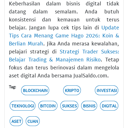
Keberhasilan dalam bisnis digital tidak
datang dalam semalam. Anda butuh
konsistensi dan kemauan untuk terus
belajar. Jangan lupa cek tips lain di
Update
Tips Cara Menang Game Hago 2026: Koin &
Berlian Murah
. Jika Anda merasa kewalahan,
pelajari strategi di
Strategi Trader Sukses:
Belajar Trading & Manajemen Risiko
. Tetap
fokus dan terus berinovasi dalam mengelola
aset digital Anda bersama JualSaldo.com.
Tag:
BLOCKCHAIN
KRIPTO
INVESTASI
TEKNOLOGI
BITCOIN
SUKSES
BISNIS
DIGITAL
ASET
CUAN