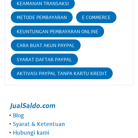
KEAMANAN TRANSAKSI
METODE PEMBAYARAN
E COMMERCE
KEUNTUNGAN PEMBAYARAN ONLINE
CARA BUAT AKUN PAYPAL
SYARAT DAFTAR PAYPAL
AKTIVASI PAYPAL TANPA KARTU KREDIT
‣
Blog
‣
Syarat & Ketentuan
‣
Hubungi kami