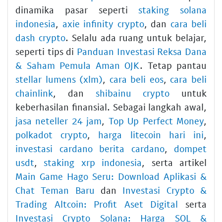
dinamika pasar seperti
staking solana
indonesia
,
axie infinity crypto
, dan
cara beli
dash crypto
. Selalu ada ruang untuk belajar,
seperti tips di
Panduan Investasi Reksa Dana
& Saham Pemula Aman OJK
. Tetap pantau
stellar lumens (xlm)
,
cara beli eos
,
cara beli
chainlink
, dan
shibainu crypto
untuk
keberhasilan finansial. Sebagai langkah awal,
jasa neteller 24 jam
,
Top Up Perfect Money
,
polkadot crypto
,
harga litecoin hari ini
,
investasi cardano berita cardano
,
dompet
usdt
,
staking xrp indonesia
, serta artikel
Main Game Hago Seru: Download Aplikasi &
Chat Teman Baru
dan
Investasi Crypto &
Trading Altcoin: Profit Aset Digital
serta
Investasi Crypto Solana: Harga SOL &