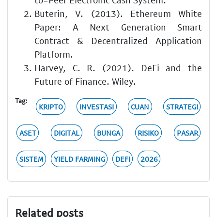
Buterin, V. (2013). Ethereum White
Paper: A Next Generation Smart
Contract & Decentralized Application
Platform.
Harvey, C. R. (2021). DeFi and the
Future of Finance. Wiley.
Tag:
KRIPTO
INVESTASI
CUAN
STRATEGI
ASET
DIGITAL
BUNGA
RISIKO
PASAR
SISTEM
YIELD FARMING
DEFI
2026
Related posts