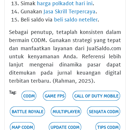
Simak
harga polkadot hari ini
.
Gunakan
Jasa Skrill Terpercaya
.
Beli saldo via
beli saldo neteller
.
Sebagai penutup, tetaplah konsisten dalam
bermain CODM. Gunakan strategi yang tepat
dan manfaatkan layanan dari JualSaldo.com
untuk kenyamanan Anda. Referensi lebih
lanjut mengenai dinamika pasar dapat
ditemukan pada jurnal keuangan digital
terbitan terbaru. (Rahman, 2025).
Tag:
CODM
GAME FPS
CALL OF DUTY MOBILE
BATTLE ROYALE
MULTIPLAYER
SENJATA CODM
MAP CODM
UPDATE CODM
TIPS CODM