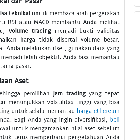
kal dan Pasar
isa teknikal
untuk membaca arah pergerakan
erti RSI atau MACD membantu Anda melihat
tu,
volume trading
menjadi bukti validitas
naikan harga tidak disertai volume besar,
at Anda melakukan riset, gunakan data yang
l menjadi lebih objektif. Anda bisa memantau
tama pasar.
laan Aset
sehingga pemilihan
jam trading
yang tepat
sar menunjukkan volatilitas tinggi yang bisa
ting untuk selalu memantau
harga ethereum
da. Bagi Anda yang ingin diversifikasi,
beli
awal untuk mengamankan nilai aset sebelum
 untuk terus memperbarui pengetahuan Anda