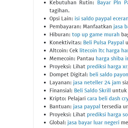
Kebutuhan Rutin:
Bayar Pln P
tagihan.
Opsi Lain:
isi saldo paypal ecera
Pembayaran: Manfaatkan
jasa b
Hiburan:
top up game murah
bag
Konektivitas:
Beli Pulsa Paypal
u
Altcoin: Cek
litecoin ltc harga har
Memecoin: Pantau
harga shiba i
Proyeksi: Lihat
prediksi harga x
Dompet Digital:
beli saldo payo
Layanan:
jasa neteller 24 jam
si
Finansial:
Beli Saldo Skrill
untuk 
Kripto: Pelajari
cara beli dash cr
Bantuan:
jasa paypal
tersedia un
Proyeksi: Lihat
prediksi harga s
Global:
jasa bayar luar negeri
mem