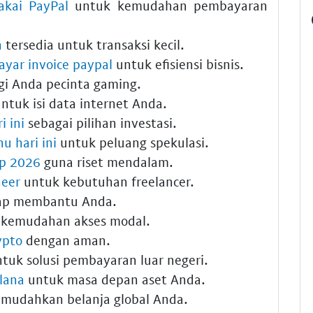
akai PayPal
untuk kemudahan pembayaran
n
tersedia untuk transaksi kecil.
ayar invoice paypal
untuk efisiensi bisnis.
i Anda pecinta gaming.
ntuk isi data internet Anda.
i ini
sebagai pilihan investasi.
nu hari ini
untuk peluang spekulasi.
rp 2026
guna riset mendalam.
neer
untuk kebutuhan freelancer.
ap membantu Anda.
kemudahan akses modal.
ypto
dengan aman.
tuk solusi pembayaran luar negeri.
olana
untuk masa depan aset Anda.
udahkan belanja global Anda.