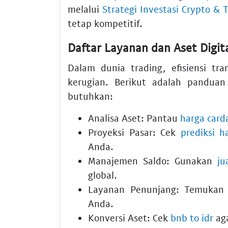
melalui
Strategi Investasi Crypto & 
tetap kompetitif.
Daftar Layanan dan Aset Digita
Dalam dunia trading, efisiensi tr
kerugian. Berikut adalah pandua
butuhkan:
Analisa Aset: Pantau
harga carda
Proyeksi Pasar: Cek
prediksi 
Anda.
Manajemen Saldo: Gunakan
ju
global.
Layanan Penunjang: Temuka
Anda.
Konversi Aset: Cek
bnb to idr
aga