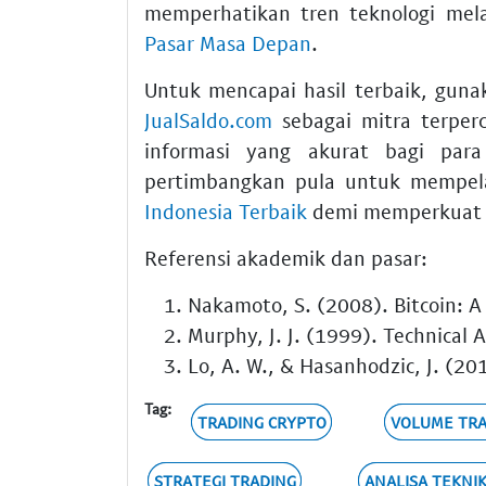
memperhatikan tren teknologi mel
Pasar Masa Depan
.
Untuk mencapai hasil terbaik, gun
JualSaldo.com
sebagai mitra terper
informasi yang akurat bagi par
pertimbangkan pula untuk mempel
Indonesia Terbaik
demi memperkuat f
Referensi akademik dan pasar:
Nakamoto, S. (2008). Bitcoin: A
Murphy, J. J. (1999). Technical A
Lo, A. W., & Hasanhodzic, J. (20
Tag:
TRADING CRYPTO
VOLUME TR
STRATEGI TRADING
ANALISA TEKNI