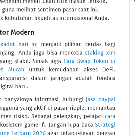
sebelum menentukan titik masuk terbaik.
e
guna melihat sentimen pasar saat ini.
 kebutuhan likuiditas internasional Anda.
stor Modern
kadot hari ini
menjadi pilihan cerdas bagi
anjang. Anda juga bisa mencoba
staking xlm
yang stabil. Simak juga
Cara Swap Token di
et Murah
untuk kemudahan akses DeFi.
nsparansi dalam jaringan adalah fondasi
gital baru.
n banyaknya informasi, hubungi
jasa paypal
ngguna yang aktif di pasar ripple, memantau
n risiko. Sebagai pelengkap, pelajari
cara
osistem game-fi. Jangan lupa baca
Strategi
ame Terbaru 2026
agar tetap relevan dengan