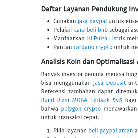
Daftar Layanan Pendukung Inve
Gunakan
jasa paypal
untuk efisi
Pelajari
cara beli bnb
sebagai as
Manfaatkan
Isi Pulsa Listrik
mela
Pantau
cardano crypto
untuk me
Analisis Koin dan Optimalisasi
Banyak investor pemula merasa bing
bisa menggunakan
Jasa Deposit
untu
Referensi tambahan dapat ditemu
Build Item MOBA Terbaik 5v5
bagi 
bahwa
polygon crypto
menawarkan s
untuk transaksi cepat.
Pilih layanan
beli paypal aman
a