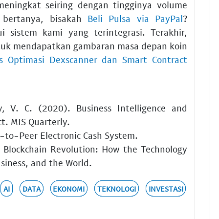
eningkat seiring dengan tingginya volume
a bertanya, bisakah
Beli Pulsa via PayPal
?
i sistem kami yang terintegrasi. Terakhir,
uk mendapatkan gambaran masa depan koin
s Optimasi Dexscanner dan Smart Contract
, V. C. (2020). Business Intelligence and
t. MIS Quarterly.
r-to-Peer Electronic Cash System.
. Blockchain Revolution: How the Technology
siness, and the World.
AI
DATA
EKONOMI
TEKNOLOGI
INVESTASI