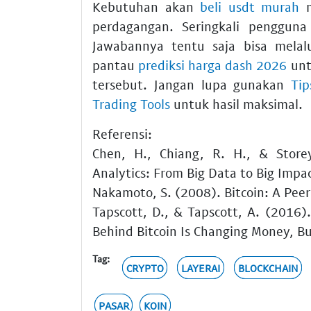
Kebutuhan akan
beli usdt murah
m
perdagangan. Seringkali penggun
Jawabannya tentu saja bisa melalu
pantau
prediksi harga dash 2026
unt
tersebut. Jangan lupa gunakan
Tip
Trading Tools
untuk hasil maksimal.
Referensi:
Chen, H., Chiang, R. H., & Storey
Analytics: From Big Data to Big Impac
Nakamoto, S. (2008). Bitcoin: A Pee
Tapscott, D., & Tapscott, A. (2016)
Behind Bitcoin Is Changing Money, Bu
Tag:
CRYPTO
LAYERAI
BLOCKCHAIN
PASAR
KOIN