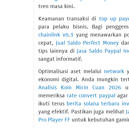
tren masa kini.
Keamanan transaksi di
top up pay
para pelaku bisnis. Bagi pengge
chainlink v0.3
yang menawarkan pote
cepat,
Jual Saldo Perfect Money
dar
tips lainnya di
Jasa Saldo Paypal In
sangat informatif.
Optimalisasi aset melalui
network
y
ekonomi digital. Anda mungkin te
Analisis Koin Micin Cuan 2026
un
memeriksa
rate convert paypal
agar 
ikuti terus
berita solana terbaru inv
yang efektif. Pastikan juga melihat
J
Pro Player FF
untuk kebutuhan gami