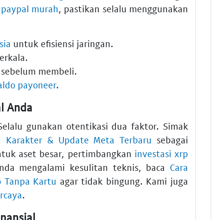
 paypal murah
, pastikan selalu menggunakan
sia
untuk efisiensi jaringan.
erkala.
sebelum membeli.
saldo payoneer
.
l Anda
elalu gunakan otentikasi dua faktor. Simak
ld Karakter & Update Meta Terbaru
sebagai
ntuk aset besar, pertimbangkan
investasi xrp
Anda mengalami kesulitan teknis, baca
Cara
do Tanpa Kartu
agar tidak bingung. Kami juga
ercaya
.
nansial