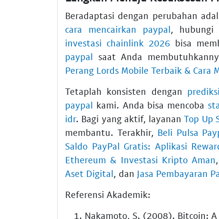
Beradaptasi dengan perubahan adalah
cara mencairkan paypal
, hubungi 
investasi chainlink 2026
bisa memb
paypal
saat Anda membutuhkannya
Perang Lords Mobile Terbaik & Cara
Tetaplah konsisten dengan
prediks
paypal
kami. Anda bisa mencoba
st
idr
. Bagi yang aktif, layanan
Top Up S
membantu. Terakhir,
Beli Pulsa Pay
Saldo PayPal Gratis: Aplikasi Rew
Ethereum & Investasi Kripto Aman
Aset Digital
, dan
Jasa Pembayaran Pa
Referensi Akademik:
Nakamoto, S. (2008). Bitcoin: A