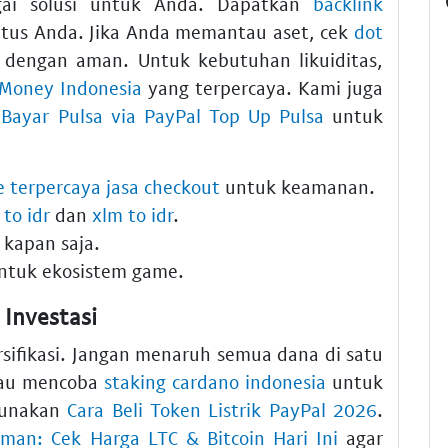
gai solusi untuk Anda. Dapatkan
backlink
situs Anda. Jika Anda memantau aset, cek
dot
dengan aman. Untuk kebutuhan likuiditas,
 Money Indonesia
yang terpercaya. Kami juga
 Bayar Pulsa via PayPal Top Up Pulsa
untuk
 terpercaya jasa checkout
untuk keamanan.
 to idr
dan
xlm to idr
.
kapan saja.
ntuk ekosistem game.
 Investasi
rsifikasi. Jangan menaruh semua dana di satu
au mencoba
staking cardano indonesia
untuk
 gunakan
Cara Beli Token Listrik PayPal 2026
.
Aman: Cek Harga LTC & Bitcoin Hari Ini
agar