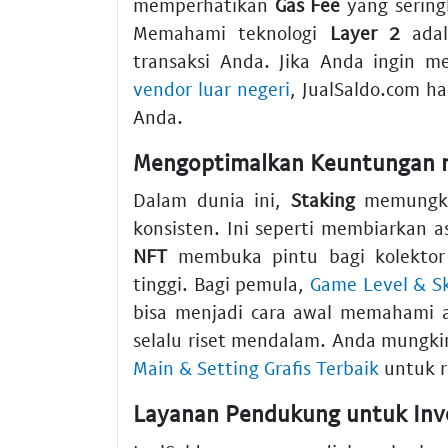
memperhatikan
Gas Fee
yang seringk
Memahami teknologi
Layer 2
adal
transaksi Anda. Jika Anda ingin 
vendor luar negeri
, JualSaldo.com 
Anda.
Mengoptimalkan Keuntungan m
Dalam dunia ini,
Staking
memungkin
konsisten. Ini seperti membiarkan as
NFT
membuka pintu bagi kolektor u
tinggi. Bagi pemula,
Game Level & Sk
bisa menjadi cara awal memahami 
selalu riset mendalam. Anda mungki
Main & Setting Grafis Terbaik
untuk r
Layanan Pendukung untuk Inv