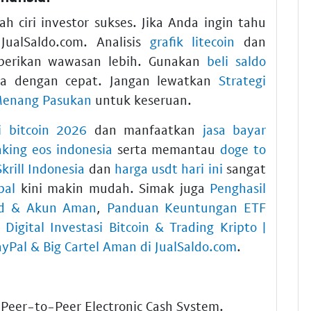
 ciri investor sukses. Jika Anda ingin tahu
JualSaldo.com. Analisis
grafik litecoin
dan
erikan wawasan lebih. Gunakan
beli saldo
 dengan cepat. Jangan lewatkan
Strategi
 Menang Pasukan
untuk keseruan.
i bitcoin 2026
dan manfaatkan
jasa bayar
aking eos indonesia
serta memantau
doge to
krill Indonesia
dan
harga usdt hari ini
sangat
pal
kini makin mudah. Simak juga
Penghasil
ard & Akun Aman
,
Panduan Keuntungan ETF
,
Digital Investasi Bitcoin & Trading Kripto |
yPal & Big Cartel Aman di JualSaldo.com
.
 Peer-to-Peer Electronic Cash System.