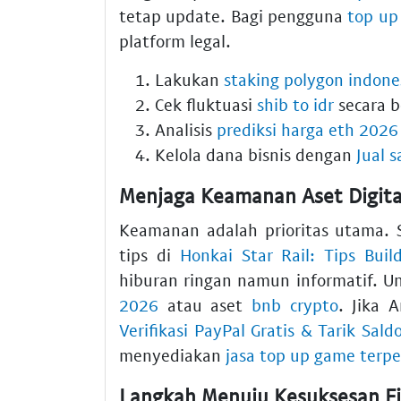
tetap update. Bagi pengguna
top up
platform legal.
Lakukan
staking polygon indone
Cek fluktuasi
shib to idr
secara b
Analisis
prediksi harga eth 2026
Kelola dana bisnis dengan
Jual 
Menjaga Keamanan Aset Digita
Keamanan adalah prioritas utama. S
tips di
Honkai Star Rail: Tips Bui
hiburan ringan namun informatif. U
2026
atau aset
bnb crypto
. Jika 
Verifikasi PayPal Gratis & Tarik Sal
menyediakan
jasa top up game terp
Langkah Menuju Kesuksesan Fi