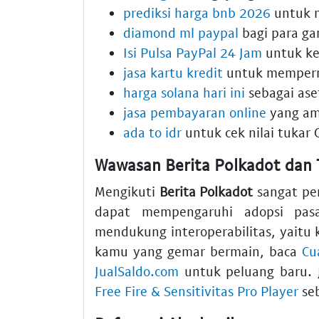
prediksi harga bnb 2026
untuk 
diamond ml paypal
bagi para ga
Isi Pulsa PayPal 24 Jam
untuk ke
jasa kartu kredit
untuk memperm
harga solana hari ini
sebagai ase
jasa pembayaran online
yang am
ada to idr
untuk cek nilai tukar 
Wawasan Berita Polkadot dan 
Mengikuti
Berita Polkadot
sangat pen
dapat mempengaruhi adopsi pa
mendukung interoperabilitas, yaitu
kamu yang gemar bermain, baca
Cu
JualSaldo.com
untuk peluang baru. 
Free Fire & Sensitivitas Pro Player
seb