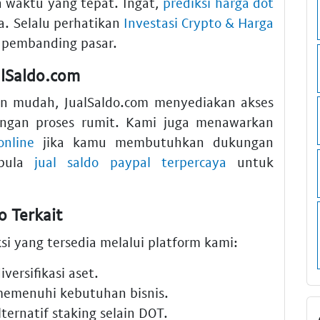
waktu yang tepat. Ingat,
prediksi harga dot
a. Selalu perhatikan
Investasi Crypto & Harga
 pembanding pasar.
lSaldo.com
 mudah, JualSaldo.com menyediakan akses
engan proses rumit. Kami juga menawarkan
nline
jika kamu membutuhkan dukungan
 pula
jual saldo paypal terpercaya
untuk
o Terkait
si yang tersedia melalui platform kami:
versifikasi aset.
emenuhi kebutuhan bisnis.
ternatif staking selain DOT.