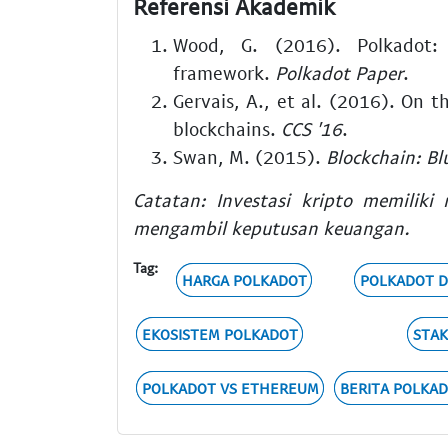
Referensi Akademik
Wood, G. (2016). Polkadot: 
framework.
Polkadot Paper
.
Gervais, A., et al. (2016). On 
blockchains.
CCS '16
.
Swan, M. (2015).
Blockchain: B
Catatan: Investasi kripto memiliki 
mengambil keputusan keuangan.
Tag:
HARGA POLKADOT
POLKADOT 
EKOSISTEM POLKADOT
STAK
POLKADOT VS ETHEREUM
BERITA POLKA