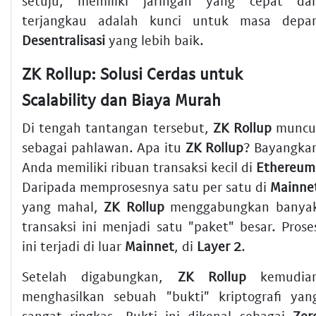
setuju, memiliki jaringan yang cepat da
terjangkau adalah kunci untuk masa depa
Desentralisasi
yang lebih baik.
ZK Rollup: Solusi Cerdas untuk
Scalability dan Biaya Murah
Di tengah tantangan tersebut,
ZK Rollup
muncu
sebagai pahlawan. Apa itu
ZK Rollup
? Bayangka
Anda memiliki ribuan transaksi kecil di
Ethereum
Daripada memprosesnya satu per satu di
Mainne
yang mahal,
ZK Rollup
menggabungkan banya
transaksi ini menjadi satu "paket" besar. Prose
ini terjadi di luar
Mainnet
, di
Layer 2
.
Setelah digabungkan,
ZK Rollup
kemudia
menghasilkan sebuah "bukti" kriptografi yan
sangat ringkas. Bukti ini dikenal sebagai
Zer