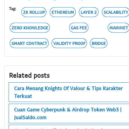
Tag:
ZK ROLLUP
ETHEREUM
LAYER 2
SCALABILITY
ZERO KNOWLEDGE
GAS FEE
MAINNET
SMART CONTRACT
VALIDITY PROOF
BRIDGE
Related posts
Cara Menang Knights Of Valour & Tips Karakter
Terkuat
Cuan Game Cyberpunk & Airdrop Token Web3 |
JualSaldo.com