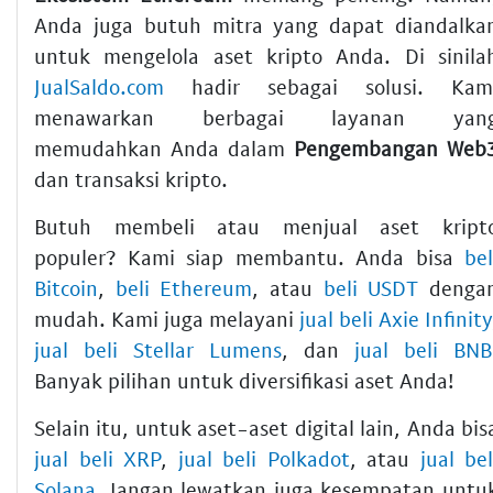
Anda juga butuh mitra yang dapat diandalka
untuk mengelola aset kripto Anda. Di sinila
JualSaldo.com
hadir sebagai solusi. Kam
menawarkan berbagai layanan yan
memudahkan Anda dalam
Pengembangan Web
dan transaksi kripto.
Butuh membeli atau menjual aset kript
populer? Kami siap membantu. Anda bisa
bel
Bitcoin
,
beli Ethereum
, atau
beli USDT
denga
mudah. Kami juga melayani
jual beli Axie Infinity
jual beli Stellar Lumens
, dan
jual beli BNB
Banyak pilihan untuk diversifikasi aset Anda!
Selain itu, untuk aset-aset digital lain, Anda bis
jual beli XRP
,
jual beli Polkadot
, atau
jual bel
Solana
. Jangan lewatkan juga kesempatan untu