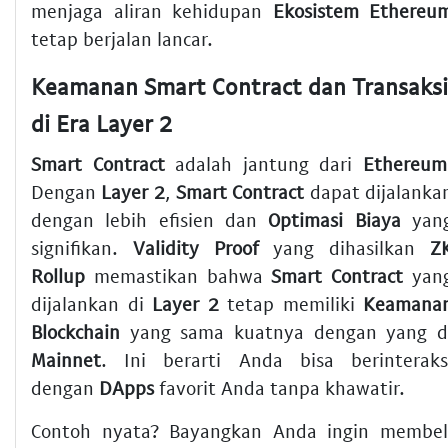
menjaga aliran kehidupan
Ekosistem Ethereu
tetap berjalan lancar.
Keamanan Smart Contract dan Transaksi
di Era Layer 2
Smart Contract
adalah jantung dari
Ethereum
Dengan
Layer 2
,
Smart Contract
dapat dijalanka
dengan lebih efisien dan
Optimasi Biaya
yan
signifikan.
Validity Proof
yang dihasilkan
Z
Rollup
memastikan bahwa
Smart Contract
yan
dijalankan di
Layer 2
tetap memiliki
Keamana
Blockchain
yang sama kuatnya dengan yang d
Mainnet
. Ini berarti Anda bisa berinteraks
dengan
DApps
favorit Anda tanpa khawatir.
Contoh nyata? Bayangkan Anda ingin membel