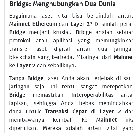
Bridge: Menghubungkan Dua Dunia
Bagaimana aset kita bisa berpindah antar
Mainnet
Ethereum
dan
Layer 2
? Di sinilah pera
Bridge
menjadi krusial.
Bridge
adalah sebua
protokol atau aplikasi yang memungkinka
transfer aset digital antar dua jaringa
blockchain yang berbeda. Misalnya, dari
Mainne
ke
Layer 2
dan sebaliknya.
Tanpa
Bridge
, aset Anda akan terjebak di sat
jaringan saja. Ini tentu sangat merepotkan
Bridge
memastikan
Interoperabilitas
anta
lapisan, sehingga Anda bebas memindahka
dana untuk
Transaksi Cepat
di
Layer 2
da
membawanya kembali ke
Mainnet
jik
diperlukan. Mereka adalah arteri vital yan