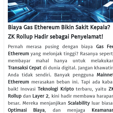
Biaya Gas Ethereum Bikin Sakit Kepala?
ZK Rollup Hadir sebagai Penyelamat!
Pernah merasa pusing dengan biaya
Gas Fe
Ethereum
yang melonjak tinggi? Rasanya sepert
membayar mahal hanya untuk melakuka
Transaksi Cepat
di dunia digital. Jangan khawatir
Anda tidak sendiri. Banyak pengguna
Mainne
Ethereum
merasakan beban ini. Tapi ada kaba
baik! Inovasi
Teknologi Kripto
terbaru, yaitu
Z
Rollup
dan
Layer 2
, kini hadir membawa harapa
besar. Mereka menjanjikan
Scalability
luar biasa
Optimasi Biaya
, dan menjaga
Keamana