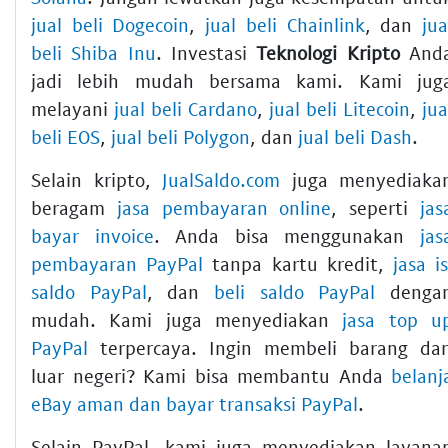
jual beli Dogecoin
,
jual beli Chainlink
, dan
jua
beli Shiba Inu
. Investasi
Teknologi Kripto
And
jadi lebih mudah bersama kami. Kami jug
melayani
jual beli Cardano
,
jual beli Litecoin
,
jua
beli EOS
,
jual beli Polygon
, dan
jual beli Dash
.
Selain kripto,
JualSaldo.com
juga menyediaka
beragam
jasa pembayaran online
, seperti
jas
bayar invoice
. Anda bisa menggunakan
jas
pembayaran PayPal
tanpa kartu kredit,
jasa is
saldo PayPal
, dan
beli saldo PayPal
denga
mudah. Kami juga menyediakan
jasa top u
PayPal
terpercaya. Ingin membeli barang dar
luar negeri? Kami bisa membantu Anda
belanj
eBay aman dan bayar transaksi PayPal
.
Selain PayPal, kami juga menyediakan layana