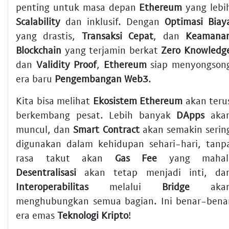
penting untuk masa depan
Ethereum
yang lebi
Scalability
dan inklusif. Dengan
Optimasi Biay
yang drastis,
Transaksi Cepat
, dan
Keamana
Blockchain
yang terjamin berkat
Zero Knowledg
dan
Validity Proof
,
Ethereum
siap menyongson
era baru
Pengembangan Web3
.
Kita bisa melihat
Ekosistem Ethereum
akan teru
berkembang pesat. Lebih banyak
DApps
aka
muncul, dan
Smart Contract
akan semakin serin
digunakan dalam kehidupan sehari-hari, tanp
rasa takut akan
Gas Fee
yang mahal
Desentralisasi
akan tetap menjadi inti, da
Interoperabilitas
melalui
Bridge
aka
menghubungkan semua bagian. Ini benar-bena
era emas
Teknologi Kripto
!