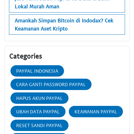
Lokal Murah Aman
Amankah Simpan Bitcoin di Indodax? Cek
Keamanan Aset Kripto
Categories
PAYPAL INDONESIA
CARA GANTI PASSWORD PAYPAL
HAPUS AKUN PAYPAL
UBAH DATA PAYPAL
KEAMANAN PAYPAL
RESET SANDI PAYPAL