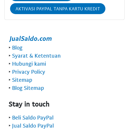
AKTIVASI PAYPAL TANPA KARTU KREDIT
‣
Blog
‣
Syarat & Ketentuan
‣
Hubungi kami
‣
Privacy Policy
‣
Sitemap
‣
Blog Sitemap
Stay in touch
‣
Beli Saldo PayPal
‣
Jual Saldo PayPal