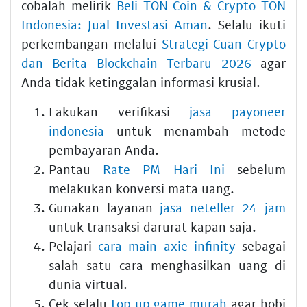
cobalah melirik
Beli TON Coin & Crypto TON
Indonesia: Jual Investasi Aman
. Selalu ikuti
perkembangan melalui
Strategi Cuan Crypto
dan Berita Blockchain Terbaru 2026
agar
Anda tidak ketinggalan informasi krusial.
Lakukan verifikasi
jasa payoneer
indonesia
untuk menambah metode
pembayaran Anda.
Pantau
Rate PM Hari Ini
sebelum
melakukan konversi mata uang.
Gunakan layanan
jasa neteller 24 jam
untuk transaksi darurat kapan saja.
Pelajari
cara main axie infinity
sebagai
salah satu cara menghasilkan uang di
dunia virtual.
Cek selalu
top up game murah
agar hobi