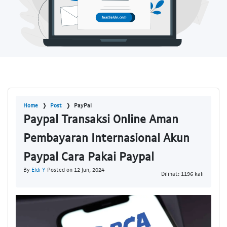
Home
Post
PayPal
Paypal Transaksi Online Aman
Pembayaran Internasional Akun
Paypal Cara Pakai Paypal
By
Eldi Y
Posted on 12 Jun, 2024
Dilihat: 1196 kali