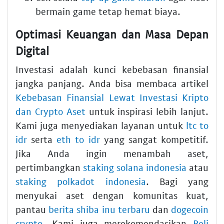
bermain game tetap hemat biaya.
Optimasi Keuangan dan Masa Depan
Digital
Investasi adalah kunci kebebasan finansial
jangka panjang. Anda bisa membaca artikel
Kebebasan Finansial Lewat Investasi Kripto
dan Crypto Aset
untuk inspirasi lebih lanjut.
Kami juga menyediakan layanan untuk
ltc to
idr
serta
eth to idr
yang sangat kompetitif.
Jika Anda ingin menambah aset,
pertimbangkan
staking solana indonesia
atau
staking polkadot indonesia
. Bagi yang
menyukai aset dengan komunitas kuat,
pantau
berita shiba inu terbaru
dan
dogecoin
crypto
. Kami juga merekomendasikan
Beli