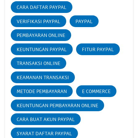
CARA DAFTAR PAYPAL
VERIFIKASI PAYPAL
PAYPAL
PEMBAYARAN ONLINE
KEUNTUNGAN PAYPAL
FITUR PAYPAL
TRANSAKSI ONLINE
KEAMANAN TRANSAKSI
METODE PEMBAYARAN
E COMMERCE
KEUNTUNGAN PEMBAYARAN ONLINE
CARA BUAT AKUN PAYPAL
SYARAT DAFTAR PAYPAL