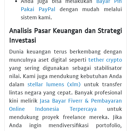
Anda juga bisa melakukan
Bayar Pln
Pakai PayPal
dengan mudah melalui
sistem kami.
Analisis Pasar Keuangan dan Strategi
Investasi
Dunia keuangan terus berkembang dengan
munculnya aset digital seperti
tether crypto
yang sering digunakan sebagai stabilisator
nilai. Kami juga mendukung kebutuhan Anda
dalam
stellar lumens (xlm)
untuk transfer
lintas negara yang cepat. Banyak profesional
kini melirik
Jasa Bayar Fiverr & Pembayaran
Online Indonesia Terpercaya
untuk
mendukung proyek freelance mereka. Jika
Anda ingin mendiversifikasi portofolio,