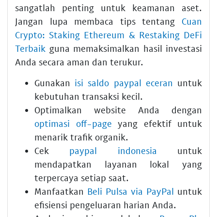
sangatlah penting untuk keamanan aset.
Jangan lupa membaca tips tentang
Cuan
Crypto: Staking Ethereum & Restaking DeFi
Terbaik
guna memaksimalkan hasil investasi
Anda secara aman dan terukur.
Gunakan
isi saldo paypal eceran
untuk
kebutuhan transaksi kecil.
Optimalkan website Anda dengan
optimasi off-page
yang efektif untuk
menarik trafik organik.
Cek
paypal indonesia
untuk
mendapatkan layanan lokal yang
terpercaya setiap saat.
Manfaatkan
Beli Pulsa via PayPal
untuk
efisiensi pengeluaran harian Anda.