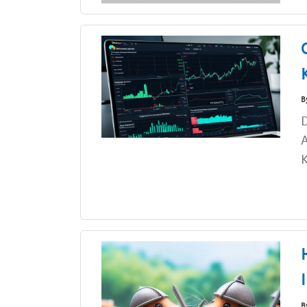
B
D
A
K
B