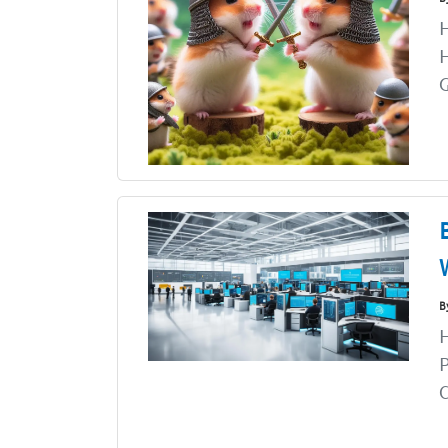
H
G
B
H
P
C