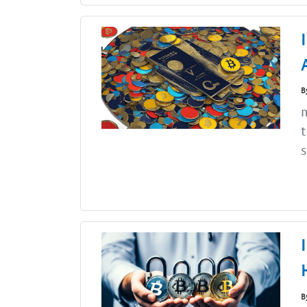
B
m
t
s
B