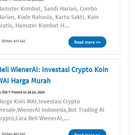
Hamster Kombat, Sandi Harian, Combo
arian, Kode Rahasia, Kartu Sakti, Koin
ratis, Hamster Kombat H...
Dilihat: 872 kali
Read more >>
Beli WienerAI: Investasi Crypto Koin
WAI Harga Murah
y Eldi Y Posted on 28 Jul, 2024
arga Koin WAI,Investasi Crypto
resale,WienerAI Indonesia,Bot Trading AI
rypto,Cara Beli WienerAI,...
Dilihat: 807 kali
Read more >>