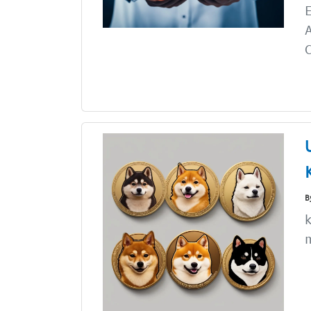
E
A
C
B
k
m