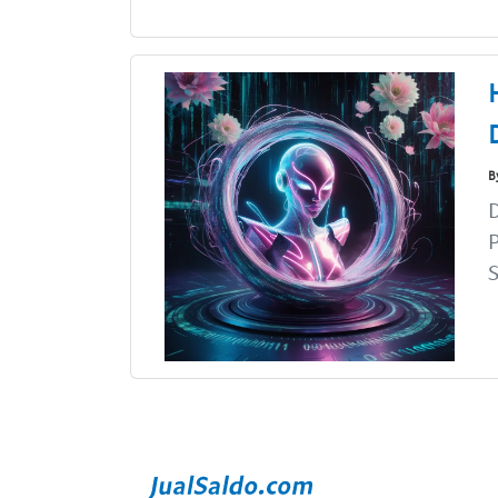
B
D
P
S