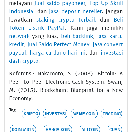
melayani
Jual saldo payoneer
,
Top Up Skrill
Indonesia
, dan
jasa deposit neteller
. Jangan
lewatkan
staking crypto terbaik
dan
Beli
Token Listrik PayPal
. Kami juga memiliki
network
yang luas,
beli backlink
,
jasa kartu
kredit
,
Jual Saldo Perfect Money
,
jasa convert
paypal
,
harga cardano hari ini
, dan
investasi
dash crypto
.
Referensi: Nakamoto, S. (2008). Bitcoin: A
Peer-to-Peer Electronic Cash System. Swan,
M. (2015). Blockchain: Blueprint for a New
Economy.
Tag:
KRIPTO
INVESTASI
MEME COIN
TRADING
KOIN MICIN
HARGA KOIN
ALTCOIN
CUAN