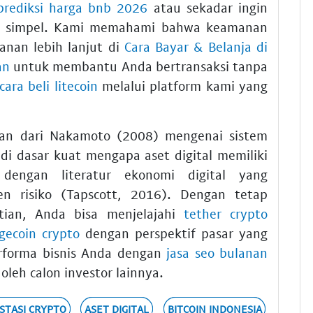
prediksi harga bnb 2026
atau sekadar ingin
g simpel. Kami memahami bahwa keamanan
nan lebih lanjut di
Cara Bayar & Belanja di
an
untuk membantu Anda bertransaksi tanpa
cara beli litecoin
melalui platform kami yang
tian dari Nakamoto (2008) mengenai sistem
di dasar kuat mengapa aset digital memiliki
 dengan literatur ekonomi digital yang
 risiko (Tapscott, 2016). Dengan tetap
tian, Anda bisa menjelajahi
tether crypto
gecoin crypto
dengan perspektif pasar yang
erforma bisnis Anda dengan
jasa seo bulanan
oleh calon investor lainnya.
STASI CRYPTO
ASET DIGITAL
BITCOIN INDONESIA