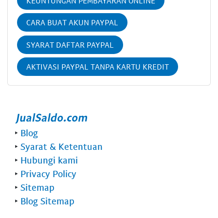
KEUNTUNGAN PEMBAYARAN ONLINE
CARA BUAT AKUN PAYPAL
SYARAT DAFTAR PAYPAL
AKTIVASI PAYPAL TANPA KARTU KREDIT
‣
Blog
‣
Syarat & Ketentuan
‣
Hubungi kami
‣
Privacy Policy
‣
Sitemap
‣
Blog Sitemap