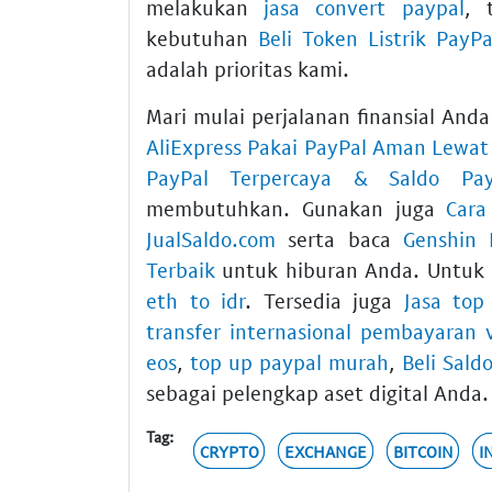
melakukan
jasa convert paypal
, 
kebutuhan
Beli Token Listrik PayPa
adalah prioritas kami.
Mari mulai perjalanan finansial An
AliExpress Pakai PayPal Aman Lewat 
PayPal Terpercaya & Saldo Pay
membutuhkan. Gunakan juga
Cara
JualSaldo.com
serta baca
Genshin 
Terbaik
untuk hiburan Anda. Untuk 
eth to idr
. Tersedia juga
Jasa top
transfer internasional pembayaran 
eos
,
top up paypal murah
,
Beli Saldo
sebagai pelengkap aset digital Anda.
Tag:
CRYPTO
EXCHANGE
BITCOIN
I