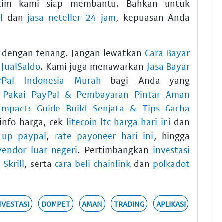
tim kami siap membantu. Bahkan untuk
l
dan
jasa neteller 24 jam
, kepuasan Anda
da dengan tenang. Jangan lewatkan
Cara Bayar
JualSaldo
. Kami juga menawarkan
Jasa Bayar
Pal Indonesia Murah
bagi Anda yang
 Pakai PayPal & Pembayaran Pintar Aman
Impact: Guide Build Senjata & Tips Gacha
info harga, cek
litecoin ltc harga hari ini
dan
 up paypal
,
rate payoneer hari ini
, hingga
vendor luar negeri
. Pertimbangkan
investasi
 Skrill
, serta
cara beli chainlink
dan
polkadot
NVESTASI
DOMPET
AMAN
TRADING
APLIKASI