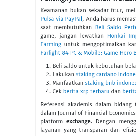
Keamanan bukan sekadar fitur, me
Pulsa via PayPal
, Anda harus memast
saat membutuhkan
Beli Saldo Per
game, jangan lewatkan
Honkai Im
Farming
untuk mengoptimalkan kar
Farlight 84 PC & Mobile: Game Hero 
Beli saldo untuk kebutuhan bela
Lakukan
staking cardano indone
Manfaatkan
staking bnb indone
Cek
berita xrp terbaru
dan
berit
Referensi akademis dalam bidang te
dalam Journal of Financial Economi
platform
exchange
. Dengan mengg
layanan yang transparan dan efis