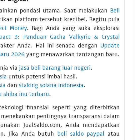
lainkan pondasi utama. Saat melakukan
Beli
ikan platform tersebut kredibel. Begitu pula
fect Money
. Bagi Anda yang suka eksplorasi
pact 3: Panduan Gacha Valkyrie & Crystal
akter Anda. Hal ini senada dengan
Update
Baru 2026
yang menawarkan tantangan baru.
nja via
jasa beli barang luar negeri
.
sia
untuk potensi imbal hasil.
sia
dan
staking solana indonesia
.
a shiba inu terbaru
.
knologi finansial seperti yang diterbitkan
cs menekankan pentingnya transparansi dalam
unakan JualSaldo.com, Anda mendapatkan
ien. Jika Anda butuh
beli saldo paypal
atau