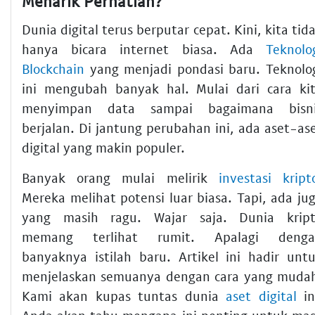
Menarik Perhatian?
Dunia digital terus berputar cepat. Kini, kita tid
hanya bicara internet biasa. Ada
Teknolo
Blockchain
yang menjadi pondasi baru. Teknolo
ini mengubah banyak hal. Mulai dari cara ki
menyimpan data sampai bagaimana bisni
berjalan. Di jantung perubahan ini, ada aset-as
digital yang makin populer.
Banyak orang mulai melirik
investasi kript
Mereka melihat potensi luar biasa. Tapi, ada ju
yang masih ragu. Wajar saja. Dunia krip
memang terlihat rumit. Apalagi denga
banyaknya istilah baru. Artikel ini hadir unt
menjelaskan semuanya dengan cara yang muda
Kami akan kupas tuntas dunia
aset digital
in