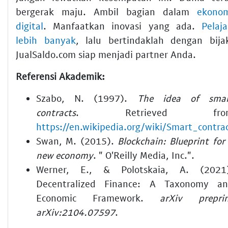
bergerak maju. Ambil bagian dalam
ekono
digital
. Manfaatkan inovasi yang ada.
Pelaja
lebih banyak
, lalu bertindaklah dengan bija
JualSaldo.com siap menjadi partner Anda.
Referensi Akademik:
Szabo, N. (1997).
The idea of smar
contracts
. Retrieved fro
https://en.wikipedia.org/wiki/Smart_contra
Swan, M. (2015).
Blockchain: Blueprint for
new economy
. " O'Reilly Media, Inc.".
Werner, E., & Polotskaia, A. (2021
Decentralized Finance: A Taxonomy a
Economic Framework.
arXiv prepri
arXiv:2104.07597
.