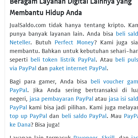
Beragam Layanan Digital Lainnya yang
Membantu Hidup Anda
JualSaldo.com tidak hanya tentang kripto. Ka
punya banyak layanan lain. Anda bisa
beli sal
Neteller
. Butuh
Perfect Money
? Kami juga si
membantu. Bahkan untuk kebutuhan sehari-har
seperti
beli token listrik PayPal
. Atau
beli pul
via PayPal
dan
paket internet PayPal
.
Bagi para gamer, Anda bisa
beli voucher ga
PayPal
. Jika Anda sering bertransaksi di lu
negeri,
jasa pembayaran PayPal
atau
jasa isi sal
PayPal
kami bisa jadi pilihan. Kami juga melaya
top up PayPal
dan
beli saldo PayPal
. Mau
PayP
ke Dana
? Bisa juga!
Layanan lain termasuk
Payoneer
,
Skrill
, dan
ja