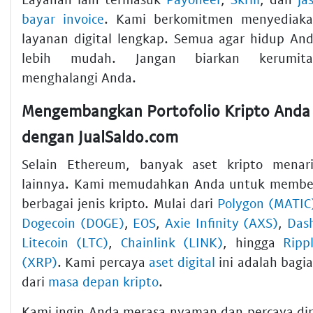
bayar invoice
. Kami berkomitmen menyediak
layanan digital lengkap. Semua agar hidup An
lebih mudah. Jangan biarkan kerumita
menghalangi Anda.
Mengembangkan Portofolio Kripto Anda
dengan JualSaldo.com
Selain Ethereum, banyak aset kripto menar
lainnya. Kami memudahkan Anda untuk membe
berbagai jenis kripto. Mulai dari
Polygon (MATIC
Dogecoin (DOGE)
,
EOS
,
Axie Infinity (AXS)
,
Das
Litecoin (LTC)
,
Chainlink (LINK)
, hingga
Ripp
(XRP)
. Kami percaya
aset digital
ini adalah bagi
dari
masa depan kripto
.
Kami ingin Anda merasa nyaman dan percaya dir