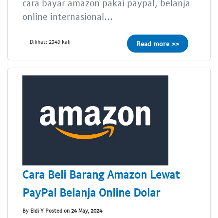
cara bayar amazon pakai paypal, belanja
online internasional...
Dilihat: 2349 kali
Read more >>
Cara Beli Barang Amazon Lewat
PayPal Belanja Online Dolar
By Eldi Y Posted on 24 May, 2024