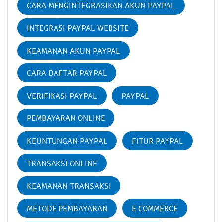
CARA MENGINTEGRASIKAN AKUN PAYPAL
INTEGRASI PAYPAL WEBSITE
KEAMANAN AKUN PAYPAL
CARA DAFTAR PAYPAL
VERIFIKASI PAYPAL
PAYPAL
PEMBAYARAN ONLINE
KEUNTUNGAN PAYPAL
FITUR PAYPAL
TRANSAKSI ONLINE
KEAMANAN TRANSAKSI
METODE PEMBAYARAN
E COMMERCE