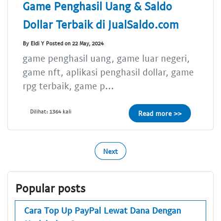
Game Penghasil Uang & Saldo
Dollar Terbaik di JualSaldo.com
By Eldi Y Posted on 22 May, 2024
game penghasil uang, game luar negeri,
game nft, aplikasi penghasil dollar, game
rpg terbaik, game p...
Dilihat: 1364 kali
Read more >>
Next
Popular posts
Cara Top Up PayPal Lewat Dana Dengan