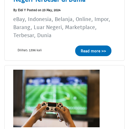
By Eldi Y Posted on 23 May, 2024
eBay, Indonesia, Belanja, Online, Impor,
Barang, Luar Negeri, Marketplace,
Terbesar, Dunia
Dilihat: 1396 kali
Read more >>