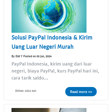
Solusi PayPal Indonesia & Kirim
Uang Luar Negeri Murah
By Eldi Y Posted on 05 Jun, 2024
PayPal Indonesia, kirim uang dari luar
negeri, biaya PayPal, kurs PayPal hari ini,
cara tarik saldo...
Dilihat: 5551 kali
Read more >>