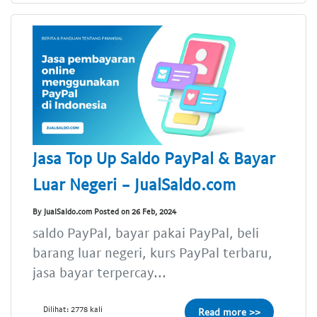
Jasa Top Up Saldo PayPal & Bayar
Luar Negeri - JualSaldo.com
By JualSaldo.com Posted on 26 Feb, 2024
saldo PayPal, bayar pakai PayPal, beli
barang luar negeri, kurs PayPal terbaru,
jasa bayar terpercay...
Dilihat: 2778 kali
Read more >>