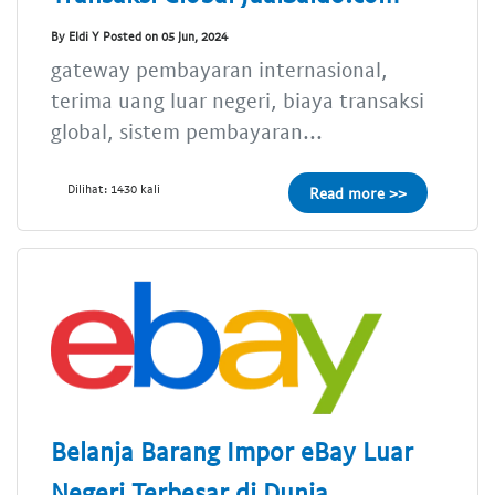
By Eldi Y Posted on 05 Jun, 2024
gateway pembayaran internasional,
terima uang luar negeri, biaya transaksi
global, sistem pembayaran...
Dilihat: 1430 kali
Read more >>
Belanja Barang Impor eBay Luar
Negeri Terbesar di Dunia