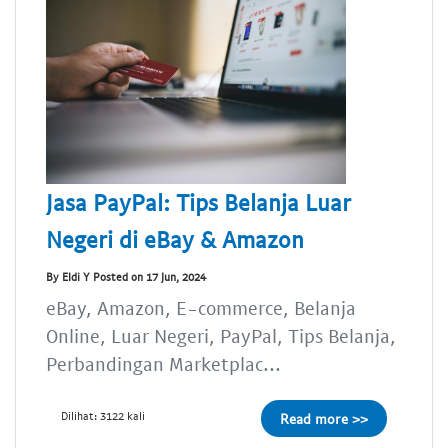
Jasa PayPal: Tips Belanja Luar
Negeri di eBay & Amazon
By Eldi Y Posted on 17 Jun, 2024
eBay, Amazon, E-commerce, Belanja
Online, Luar Negeri, PayPal, Tips Belanja,
Perbandingan Marketplac...
Dilihat: 3122 kali
Read more >>