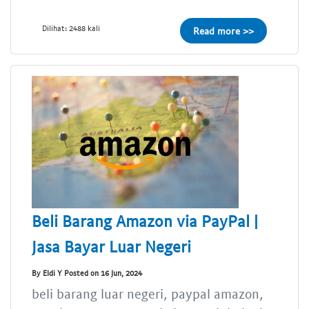
Dilihat: 2488 kali
Read more >>
Beli Barang Amazon via PayPal |
Jasa Bayar Luar Negeri
By Eldi Y Posted on 16 Jun, 2024
beli barang luar negeri, paypal amazon,