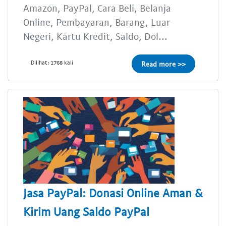
Amazon, PayPal, Cara Beli, Belanja
Online, Pembayaran, Barang, Luar
Negeri, Kartu Kredit, Saldo, Dol...
Dilihat: 1768 kali
Read more >>
Jasa PayPal: Donasi Online Aman &
Kirim Uang Saldo PayPal