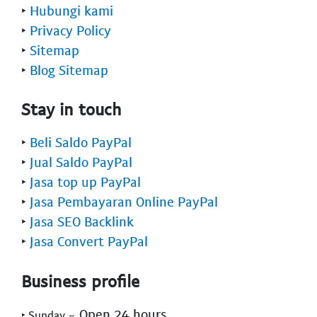
‣
Hubungi kami
‣
Privacy Policy
‣
Sitemap
‣
Blog Sitemap
Stay in touch
‣
Beli Saldo PayPal
‣
Jual Saldo PayPal
‣
Jasa top up PayPal
‣
Jasa Pembayaran Online PayPal
‣
Jasa SEO Backlink
‣
Jasa Convert PayPal
Business profile
- Open 24 hours
‣ Sunday