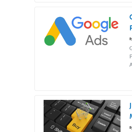
B
G
P
A
B