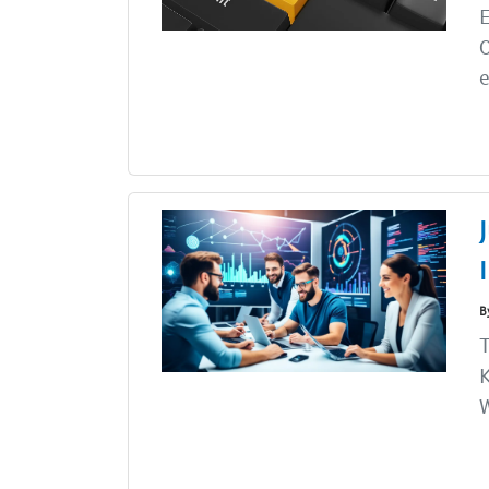
O
e
B
T
K
W