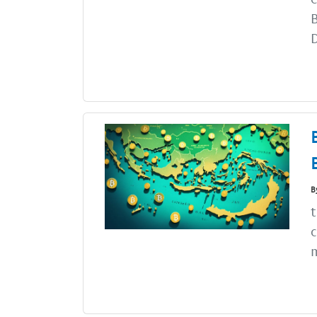
B
B
t
c
m