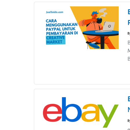
B
B
B
B
e