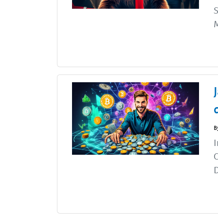
S
M
B
I
C
D