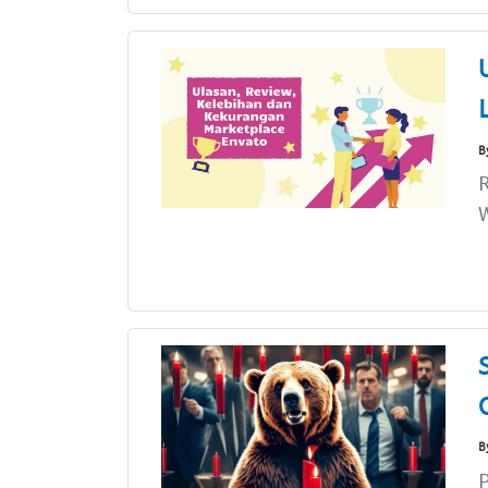
B
R
B
P