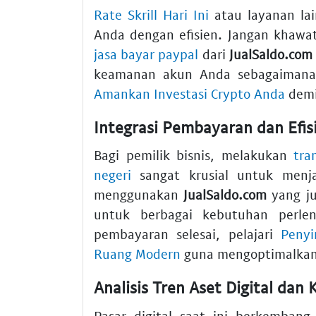
Rate Skrill Hari Ini
atau layanan lai
Anda dengan efisien. Jangan khawati
jasa bayar paypal
dari
JualSaldo.com
keamanan akun Anda sebagaiman
Amankan Investasi Crypto Anda
demi
Integrasi Pembayaran dan Efisi
Bagi pemilik bisnis, melakukan
tra
negeri
sangat krusial untuk menja
menggunakan
JualSaldo.com
yang j
untuk berbagai kebutuhan perle
pembayaran selesai, pelajari
Peny
Ruang Modern
guna mengoptimalkan 
Analisis Tren Aset Digital dan
Pasar digital saat ini berkembang