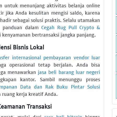
n untuk menunjang aktivitas belanja online
r jika Anda kesulitan mengisi saldo, karena
hadir sebagai solusi praktis. Selalu utamakan
a panduan dalam
Cegah Rug Pull Crypto &
 kenyamanan bertransaksi jangka panjang.
ensi Bisnis Lokal
nsfer internasional pembayaran vendor luar
ga operasional tetap berjalan. Anda bisa
uga menawarkan
jasa beli barang luar negeri
ngkapan kantor. Sambil menunggu proses
impanan Data dan Rak Buku Pintar Solusi
ruang kerja kreatif Anda.
 Keamanan Transaksi
 pesat, mulai dari
cara beli bitcoin
hingga