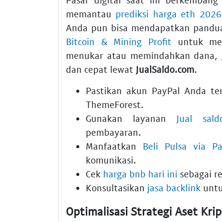
memantau
prediksi harga eth 2026
Anda pun bisa mendapatkan pandu
Bitcoin & Mining Profit
untuk mena
menukar atau memindahkan dana,
dan cepat lewat
JualSaldo.com
.
Pastikan akun PayPal Anda ter
ThemeForest.
Gunakan layanan
Jual sal
pembayaran.
Manfaatkan
Beli Pulsa via Pa
komunikasi.
Cek
harga bnb hari ini
sebagai ref
Konsultasikan
jasa backlink
untu
Optimalisasi Strategi Aset Kr