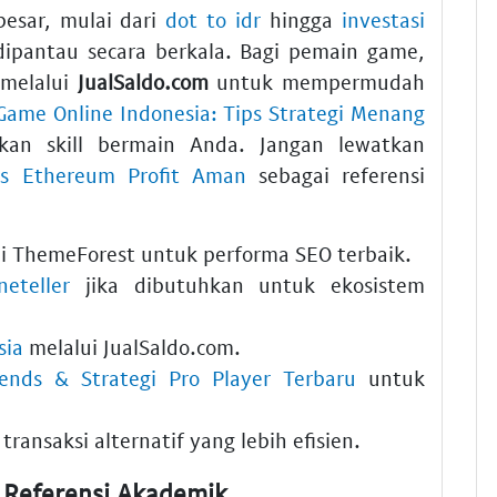
esar, mulai dari
dot to idr
hingga
investasi
ipantau secara berkala. Bagi pemain game,
melalui
JualSaldo.com
untuk mempermudah
Game Online Indonesia: Tips Strategi Menang
an skill bermain Anda. Jangan lewatkan
 vs Ethereum Profit Aman
sebagai referensi
di ThemeForest untuk performa SEO terbaik.
neteller
jika dibutuhkan untuk ekosistem
sia
melalui
JualSaldo.com
.
nds & Strategi Pro Player Terbaru
untuk
transaksi alternatif yang lebih efisien.
 Referensi Akademik