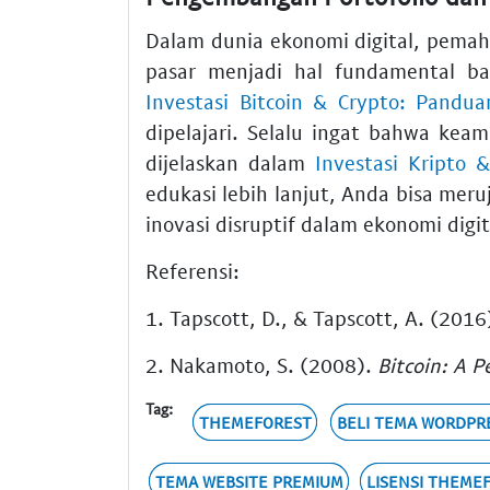
Dalam dunia ekonomi digital, pem
pasar menjadi hal fundamental b
Investasi Bitcoin & Crypto: Pandu
dipelajari. Selalu ingat bahwa kea
dijelaskan dalam
Investasi Kripto
edukasi lebih lanjut, Anda bisa mer
inovasi disruptif dalam ekonomi digit
Referensi:
1. Tapscott, D., & Tapscott, A. (2016
2. Nakamoto, S. (2008).
Bitcoin: A 
Tag:
THEMEFOREST
BELI TEMA WORDPR
TEMA WEBSITE PREMIUM
LISENSI THEME