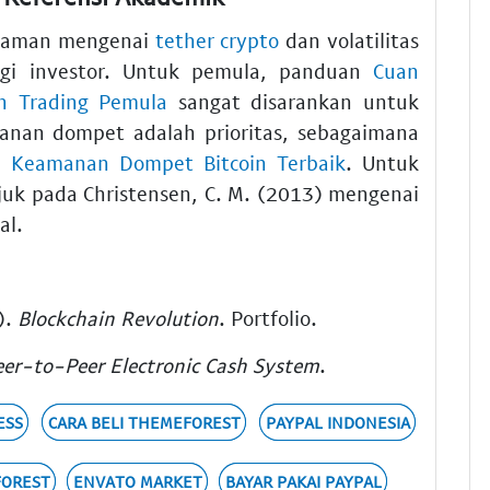
ahaman mengenai
tether crypto
dan volatilitas
agi investor. Untuk pemula, panduan
Cuan
an Trading Pemula
sangat disarankan untuk
manan dompet adalah prioritas, sebagaimana
 & Keamanan Dompet Bitcoin Terbaik
. Untuk
ujuk pada Christensen, C. M. (2013) mengenai
al.
).
Blockchain Revolution
. Portfolio.
Peer-to-Peer Electronic Cash System
.
ESS
CARA BELI THEMEFOREST
PAYPAL INDONESIA
FOREST
ENVATO MARKET
BAYAR PAKAI PAYPAL