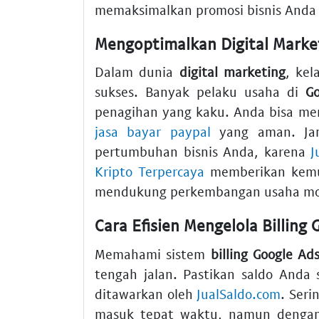
memaksimalkan promosi bisnis Anda s
Mengoptimalkan Digital Marke
Dalam dunia
digital marketing
, kel
sukses. Banyak pelaku usaha di
Go
penagihan yang kaku. Anda bisa m
jasa bayar paypal
yang aman. Jan
pertumbuhan bisnis Anda, karena
J
Kripto Terpercaya
memberikan kemud
mendukung perkembangan usaha mod
Cara Efisien Mengelola Billing
Memahami sistem
billing Google Ad
tengah jalan. Pastikan saldo Anda 
ditawarkan oleh
JualSaldo.com
. Seri
masuk tepat waktu, namun dengan l