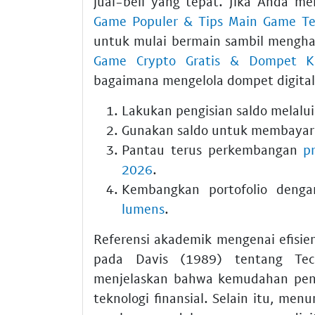
jual-beli yang tepat. Jika Anda me
Game Populer & Tips Main Game T
untuk mulai bermain sambil menghas
Game Crypto Gratis & Dompet Kri
bagaimana mengelola dompet digital 
Lakukan pengisian saldo melalu
Gunakan saldo untuk membayar 
Pantau terus perkembangan
p
2026
.
Kembangkan portofolio deng
lumens
.
Referensi akademik mengenai efisie
pada Davis (1989) tentang Tec
menjelaskan bahwa kemudahan peng
teknologi finansial. Selain itu, menu