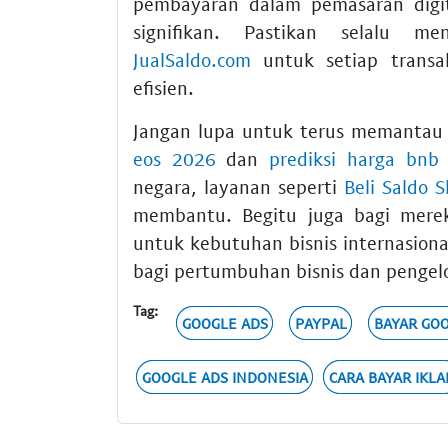
pembayaran dalam pemasaran digit
signifikan. Pastikan selalu me
JualSaldo.com
untuk setiap transa
efisien.
Jangan lupa untuk terus memantau 
eos 2026
dan
prediksi harga bnb
negara, layanan seperti
Beli Saldo Sk
membantu. Begitu juga bagi mer
untuk kebutuhan bisnis internasio
bagi pertumbuhan bisnis dan pengelo
Tag:
GOOGLE ADS
PAYPAL
BAYAR GO
GOOGLE ADS INDONESIA
CARA BAYAR IKLA