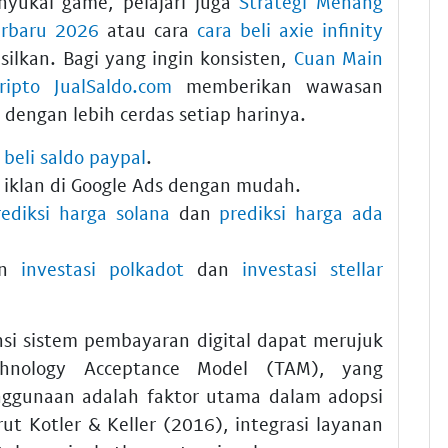
nyukai game, pelajari juga
Strategi Menang
erbaru 2026
atau cara
cara beli axie infinity
ilkan. Bagi yang ingin konsisten,
Cuan Main
pto JualSaldo.com
memberikan wawasan
dengan lebih cerdas setiap harinya.
i
beli saldo paypal
.
iklan di Google Ads dengan mudah.
rediksi harga solana
dan
prediksi harga ada
an
investasi polkadot
dan
investasi stellar
nsi sistem pembayaran digital dapat merujuk
hnology Acceptance Model (TAM), yang
gunaan adalah faktor utama dalam adopsi
rut Kotler & Keller (2016), integrasi layanan