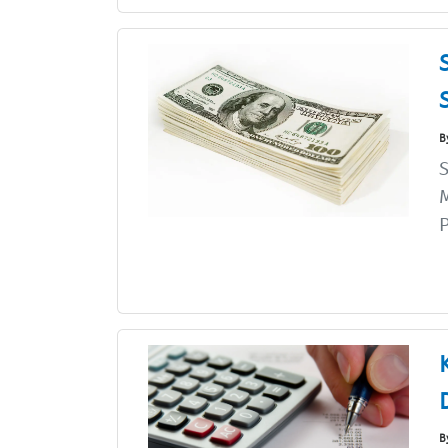
B
S
B