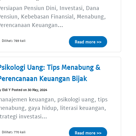
ersiapan Pensiun Dini, Investasi, Dana
Pensiun, Kebebasan Finansial, Menabung,
Perencanaan Keuangan...
Dilihat: 789 kali
Read more >>
Psikologi Uang: Tips Menabung &
Perencanaan Keuangan Bijak
y Eldi Y Posted on 30 May, 2024
anajemen keuangan, psikologi uang, tips
enabung, gaya hidup, literasi keuangan,
trategi investasi...
Dilihat: 770 kali
Read more >>