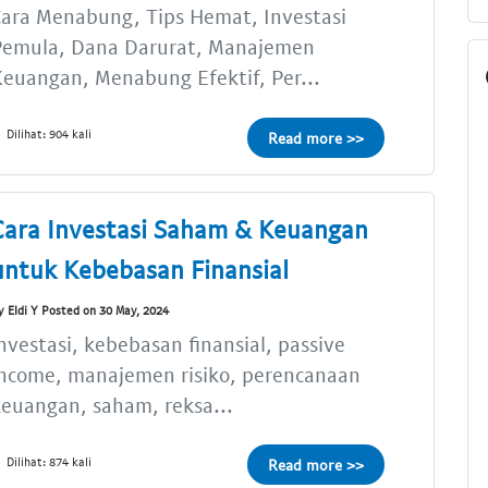
ara Menabung, Tips Hemat, Investasi
Pemula, Dana Darurat, Manajemen
euangan, Menabung Efektif, Per...
Dilihat: 904 kali
Read more >>
Cara Investasi Saham & Keuangan
untuk Kebebasan Finansial
y Eldi Y Posted on 30 May, 2024
nvestasi, kebebasan finansial, passive
income, manajemen risiko, perencanaan
euangan, saham, reksa...
Dilihat: 874 kali
Read more >>