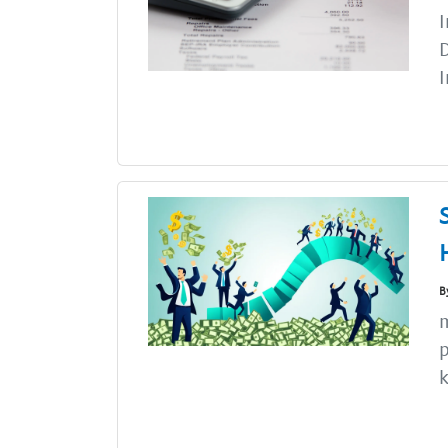
I
D
I
B
m
p
k