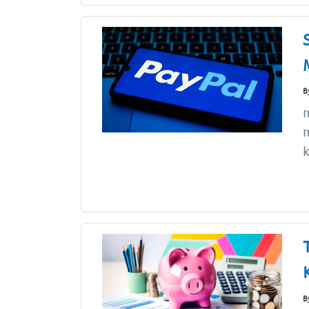
B
m
k
B