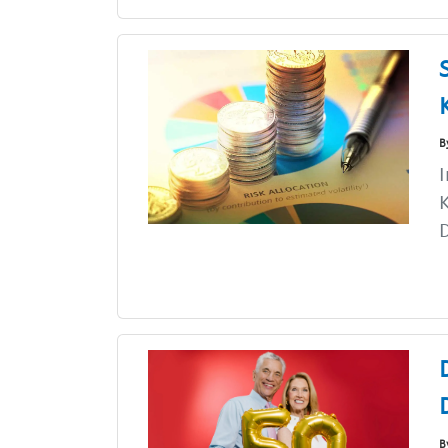
B
I
D
B