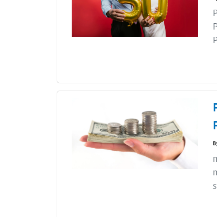
P
B
m
m
s