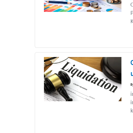
C
K
B
i
k